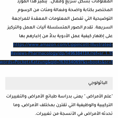
المعلومات بشكل سريع وفعال. يتميز هذا المورد
المختصر بكتابة واضحة وفعالة ومئات من الرسوم
التوضيحية التي تفصل المعلومات المعقدة للمراجعة
السريعة. تقدم الصور المتسلسلة آليات العمل والتركيز
على إظهار كيفية عمل الأدوية بدلاً من إخبارهم بها
https://www.amazon.com/Lippincott-Illustrated-
Reviews-Pharmacology/dp/149638413X/ref=sr_1_1?
ywords=Pocket+Katzung&qid=1630340697&s=books&sr=1
الباثولوجي
"علم الأمراض " يعنى بدراسة طبائع الأمراض والتغييرات
التركيبية والوظيفية التي تقترن بمختلف الأمراض، وما
تحدثه الأمراض في الأنسجة من تغييرات.