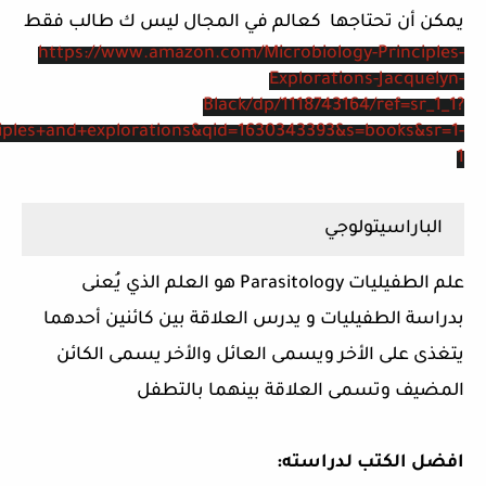
يمكن أن تحتاجها كعالم في المجال ليس ك طالب فقط
https://www.amazon.com/Microbiology-Principles-
Explorations-Jacquelyn-
Black/dp/1118743164/ref=sr_1_1?
iples+and+explorations&qid=1630343393&s=books&sr=1-
1
الباراسيتولوجي
علم الطفيليات Parasitology هو العلم الذي يُعنى
بدراسة الطفيليات و يدرس العلاقة بين كائنين أحدهما
يتغذى على الأخر ويسمى العائل والأخر يسمى الكائن
المضيف وتسمى العلاقة بينهما بالتطفل
افضل الكتب لدراسته: