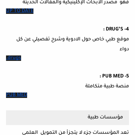
فهو مصدر الأبحاث الإكلينيكية والمقالات الحديثة
UP TO DATE
4- DRUG’S :
موقع طبي خاص حول الادوية وشرح تفصيلي عن كل
دواء
.drugs
5- PUB MED :
منصة طبية متكاملة
PUB MED
مؤسسات طبية
تعد المؤسسات جزء لا يتجزأ من التمويل العلمي