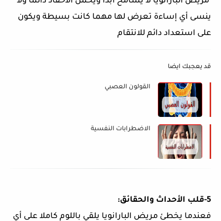
مريض البارانويا لا يسامح أبدا ويحمل الأحقاد دائما ولا
ينسى أي إساءة تعرض لها مهما كانت بسيطة ويكون
على استعداد دائم للانتقام
قد يعجبك ايضا
القولون العصبي
الاضطرابات النفسية
5-قلب الأحداث والحقائق:
فعندما يخطئ مريض البارانويا يلقي باللوم كاملا على أي