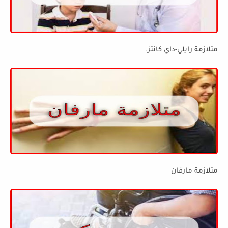
متلازمة رايلي-داي كانتز.
متلازمة مارفان