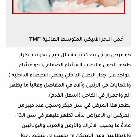
حُمى البحر الأبيض المتوسط العائلية "FMF"
هو مرض وراثي يحدث نتيجة خلل جيني يعرف بـ تكرار
ظهور الحمى والتهاب الغشاء الصفاقي( هو غشاء
يتواجد على جدار البطن الداخلي يغطي الاعضاء الداخلية )
والتهابات في الرئتين وآلام في المفاصل وغالباً ما يظهر
الم واحمرار في الكاحل (اسفل القدم).
يظهر هذا المرض في سن مبكر وسجل عدد كبير من
المرضى ان الاعراض بدأت تظهر عليهم في سن الـ13 ،
عادةً ما يصيب الاتراك والأرمن والعرب واليونانيين
والايطاليين ومن الممكن ان يصيب اي شخص حول