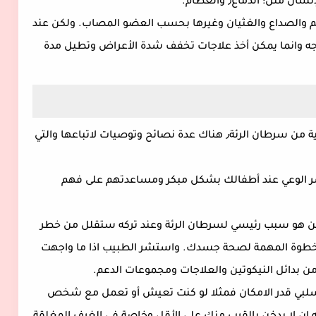
ل: الدماغ٫ والعظام.
م والصداع والغثيان وغيرها بحسب العضو المصاب. ولكن عند
لاجه وانما يمكن أخذ علاجات تخفف شدة الأعراض وتطيل مدة
بالرغم من عدم وجود طريقة مؤكدة لكيفية الوقاية من سرطان الرئة٫ هناك عدة نصائح وتوصيات لاتباعها والتي
دخين وعدم تجربته٫ ومحاولة نشر الوعي عند أطفالك بشكل مبكر ومساعدتهم على فهم
ن اذا ما كنت مدخناً بالفعل٫ فالتدخين هو سبب رئيسي لسرطان الرئة وعند تركه ستقلل من خطر
لخطوة المهمة لصحة جسدك. واستشر الطبيب اذا ما واجهت
ن بدائل النيكوتين والعلاجات ومجموعات الدعم.
السلبي قدر الامكان فمثلا لو كنت تعيش أو تعمل مع شخص