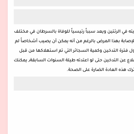
 أحد أنواع السرطانات٫ تكون بدايته في الرئتين ويعد سبباً رئيسياً للوفاة بالسرطان في مختلف
 للإصابة بهذا المرض بالرغم من أنه يمكن أن يصيب أشخاصاً لم
ول فترة التدخين وكمية السجائر التي تم استهلاكها من قبل
المُدخن. مما يعني أن الأوان لم يفت أبدا على الإقلاع عن التدخين حتى لو اعتدته طيلة السنوات السابقة٫ يمكنك
رك هذه العادة الضارة على الصحة.