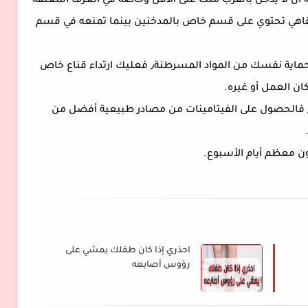
 ان لا يدخن بالقرب منك على الأقل وخاصة في الغرف المغلقة
لمقاهي تحتوي على قسم خاص بالمدخنين بينما تمنعه في قسم
- لا تستهتر عندما يتوجب عليك أخذ احتياطات لحماية نفسك من المواد المسرطنة٫ فعليك ارتداء قناع خاص
ان العمل أو غيره.
- اتباع نظام غذائي صحي غني بالخضار والفاكهة٫ فالحصول على الفيتامينات من مصادر طبيعية أفضل من
 معظم أيام الأسبوع.
احذري إذا كان طفلك يمشي على
رؤوس أصابعه