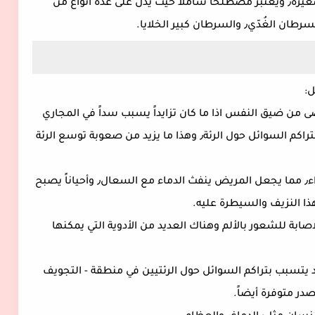
للنوع الثاني وهو سرطان الرئة ذو الخلايا الغير صغيرة٫ ويعتبر مصطلحاً شاملاً حيث يدل على عدة أنواع من
:
ضى من ضيق النفس اذا ما كان تزايداً يسبب سداً في المجاري
الرئيسية للهواء٫ كما ان سرطان الرئة قد يؤدي لتراكم السوائل حول الرئة٫ وهذا ما يزيد من صعوبة توسع الرئة
- قد يسبب سرطان الرئة النزيف في مجرى الهواء٫ مما يجعل المريض ينفث الدماء مع السعال٫ وأحياناً يصبح
ابة للشعور بالألم وهناك العديد من الأدوية التي يمكنها
د يتسبب بتراكم السوائل حول الرئتيين في منطقة - التجويف
ر متوفرة أيضاً.