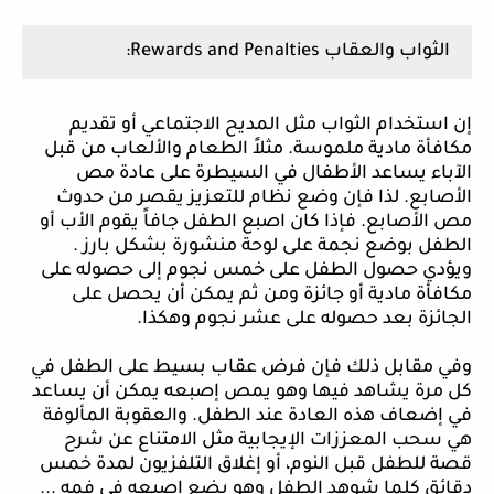
الثواب والعقاب
Rewards and Penalties
:
إن استخدام الثواب مثل المديح الاجتماعي أو تقديم
مكافأة مادية ملموسة. مثلاً الطعام والألعاب من قبل
الآباء يساعد الأطفال في السيطرة على عادة مص
الأصابع. لذا فإن وضع نظام للتعزيز يقصر من حدوث
مص الأصابع. فإذا كان اصبع الطفل جافاً يقوم الأب أو
الطفل بوضع نجمة على لوحة منشورة بشكل بارز .
ويؤدي حصول الطفل على خمس نجوم إلى حصوله على
مكافأة مادية أو جائزة ومن ثم يمكن أن يحصل على
الجائزة بعد حصوله على عشر نجوم وهكذا.
وفي مقابل ذلك فإن فرض عقاب بسيط على الطفل في
كل مرة يشاهد فيها وهو يمص إصبعه يمكن أن يساعد
في إضعاف هذه العادة عند الطفل. والعقوبة المألوفة
هي سحب المعززات الإيجابية مثل الامتناع عن شرح
قصة للطفل قبل النوم، أو إغلاق التلفزيون لمدة خمس
دقائق كلما شوهد الطفل وهو يضع اصبعه في فمه ...