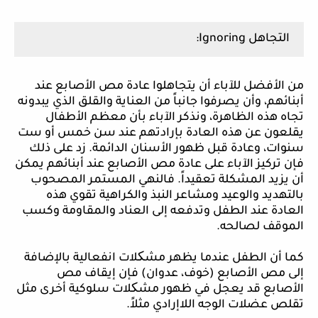
التجاهل
Ignoring
:
من الأفضل للآباء أن يتجاهلوا عادة مص الأصابع عند
أبنائهم، وأن يصرفوا جانباً من العناية والقلق الذي يبدونه
تجاه هذه الظاهرة، ونذكر الآباء بأن معظم الأطفال
يقلعون عن هذه العادة بإرادتهم عند سن خمس أو ست
سنوات، وعادة قبل ظهور الأسنان الدائمة. زد على ذلك
فإن تركيز الآباء على عادة مص الأصابع عند أبنائهم يمكن
أن يزيد المشكلة تعقيداً. فالنهي المستمر المصحوب
بالتهديد والوعيد ومشاعر النبذ والكراهية تقوي هذه
العادة عند الطفل وتدفعه إلى العناد والمقاومة وكسب
الموقف لصالحه.
كما أن الطفل عندما يظهر مشکلات انفعالية بالإضافة
إلى مص الأصابع (خوف، عدوان) فإن إيقاف مص
الأصابع قد يعجل في ظهور مشکلات سلوكية أخرى مثل
تقلص عضلات الوجه اللاإرادي مثلاً.