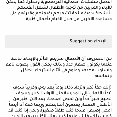
الطفل مشکلات انفعالية أكثر صعوبة وخطراً. كما يمكن
للآباء والمربين من توجيه الأطفال لشغل أنفسهم
بأنشطة يدوية منتجة تشعرهم بقيمتهم وقدرتهم على
مساعدة الآخرين من خلال القيام بأعمال كثيرة.
الإيحاء
Suggestion
:
من المعروف أن الأطفال سريعو التأثر بالإيحاء، خاصة
عندما يكونون صغار جداً. ولذلك يمكن القول بصوت ناعم
وأسلوب مهدهد ومنوم في أثناء استرخاء الطفل
ونعاسه:
(إنك حقاً تكبر وتزداد ذكاء يوماً بعد يوم، وقريباً سوف
تبدأ بالذهاب إلى المدرسة مثل الأولاد الكبار، وسوف
تصبح كبيراً جداً ولن تمص إصبعك بعد الآن. كثير من
الأطفال الصغار يمصون أصابعهم وربما كنت أنا أيضاً
أمص إصبعي عندما كنت طفلاً صغيراً، ولكن إذا كنت قد
فعلت ذلك، فإنني عندما كبرت مثل الكثيرين من الأولاد