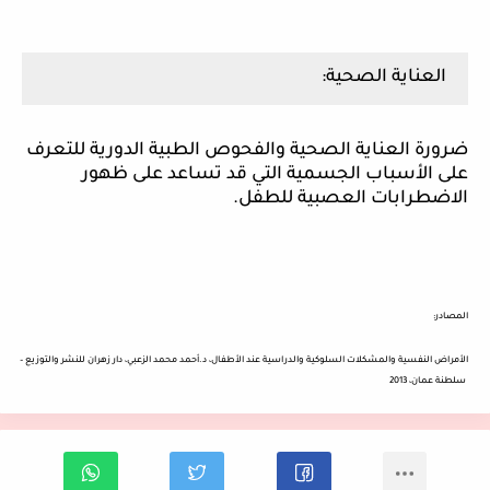
العناية الصحية:
ضرورة العناية الصحية والفحوص الطبية الدورية للتعرف
على الأسباب الجسمية التي قد تساعد على ظهور
الاضطرابات العصبية للطفل.
المصادر:
الأمراض
النفسية
والمشكلات
السلوكية
والدراسية
عند
الأطفال،
د
.
أحمد
محمد
الزعبي،
دار
زهران
للنشر
والتوزيع
–
سلطنة
عمان،
2013