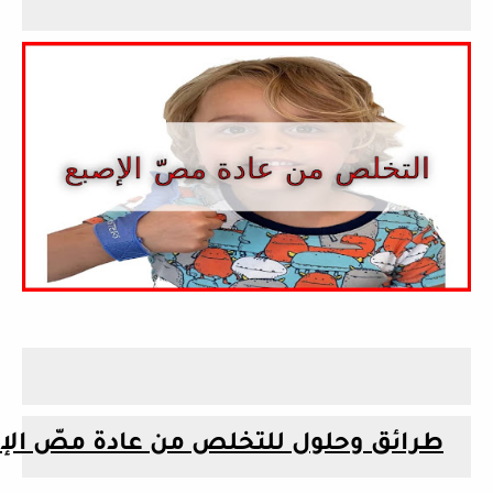
طرائق
وحلول
للتخلص
من
عادة
مصّ
ال