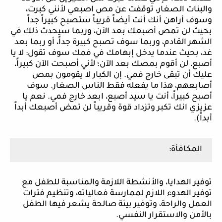
والبنات الصغار، توقفت عن مص اصبعي لأنني كبرت،
وسوف أراهن أنك أنت أيضاً قريباً ستصبح كبيراً جداً
بحيث لن تمص أصبعك بعد الآن، وربما سيحدث ذلك في
الشهر القادم، وربما سوف تصبح كبيرة جداً، أو ربما بعد
غد، بحيث عندما يدخل إبهامك في فمك سوف تقول: لا يا
أصبع، لن أقوم بمصك بعد الآن؛ لأني أصبحت الآن كبيراً،
عليك أن تبقى خارج فمي. إن الكبار لا يقومون بمص
أصابعهم، هذا ما يفعله فقط الناس الصغار. سوف
أصبح كبيراً، أنت يا سيد أصبع، ابعد خارج فمي. نعم يا
عزيزي انك تكبر وتزداد قوة وقريباً لن تمض أصبعك أبداً
أبداً).
المكافأة:
توفير الهدايا، والأنشطة اللازمة والمناسبة للطفل مع
توفير الهدوء اللازم لممارسة فعالياته، وتنظيم فترات
العمل والراحة، وتوفير بيئة صالحة يشعر فيها الطفل
بالأمن والاستقرار النفسي.