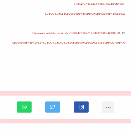
%D8%A7%D9%84%D8%B1%D8%AD%D9%85-
%D8%A7%D9%84%D9%85%D9%87%D8%A7%D8%AC%D8%B1%D8%A9
https://www.webteb.com/articles/%D8%A7%D8%B9%D8%B1%D8%A7%D8%B6-
٣)
)
%D9%88%D8%B9%D9%84%D8%A7%D8%AC-%D8%A8%D8%B7%D8%A7%D9%86%D8%A9-%D8%A7