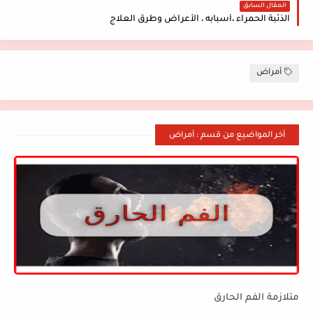
المقال السابق
الذئبة الحمراء ،أسبابه ، الأعراض وطرق العلاج
أمراض
أخر المواضيع من قسم : أمراض
متلازمة الفم الحارق