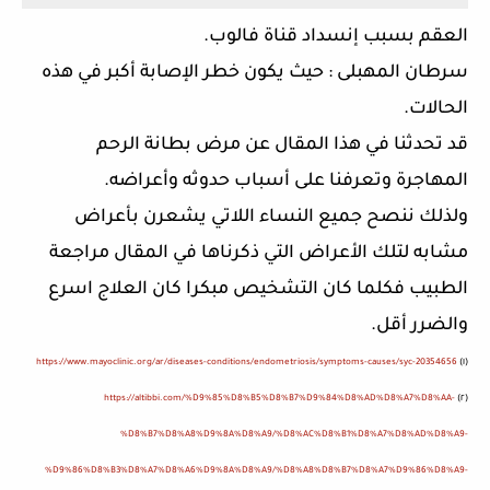
العقم بسبب إنسداد قناة فالوب.
سرطان المهبلى : حيث يكون خطر الإصابة أكبر في هذه
الحالات.
قد تحدثنا في هذا المقال عن مرض بطانة الرحم
المهاجرة وتعرفنا على أسباب حدوثه وأعراضه.
ولذلك ننصح جميع النساء اللاتي يشعرن بأعراض
مشابه لتلك الأعراض التي ذكرناها في المقال مراجعة
الطبيب فكلما كان التشخيص مبكرا كان العلاج اسرع
والضرر أقل.
https://www.mayoclinic.org/ar/diseases-conditions/endometriosis/symptoms-causes/syc-20354656
١)
)
https://altibbi.com/%D9%85%D8%B5%D8%B7%D9%84%D8%AD%D8%A7%D8%AA-
٢)
)
%D8%B7%D8%A8%D9%8A%D8%A9/%D8%AC%D8%B1%D8%A7%D8%AD%D8%A9-
%D9%86%D8%B3%D8%A7%D8%A6%D9%8A%D8%A9/%D8%A8%D8%B7%D8%A7%D9%86%D8%A9-