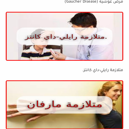
مرض غوشيه (Gaucher Disease)
متلازمة رايلي-داي كانتز.