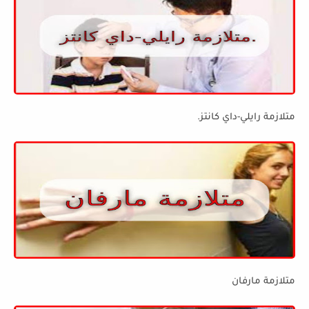
متلازمة رايلي-داي كانتز.
متلازمة مارفان