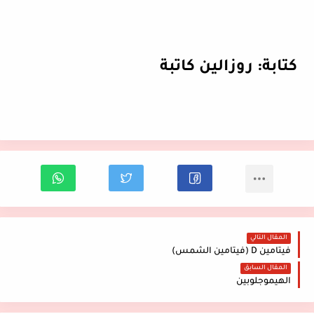
كتابة: روزالين كاتبة
المقال التالي
فيتامين D (فيتامين الشمس)
المقال السابق
الهيموجلوبين