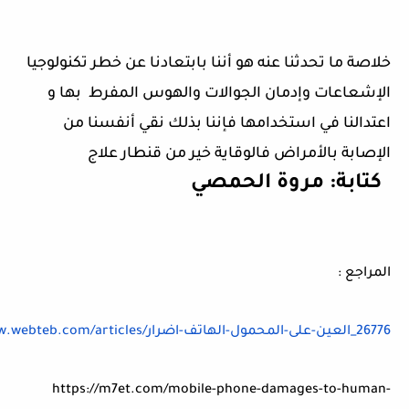
خلاصة ما تحدثنا عنه هو أننا بابتعادنا عن خطر تكنولوجيا
الإشعاعات وإدمان الجوالات والهوس المفرط بها و
اعتدالنا في استخدامها فإننا بذلك نقي أنفسنا من
الإصابة بالأمراض فالوقاية خير من قنطار علاج
كتابة: مروة الحمصي
المراجع :
_26776
العين
-
على
-
المحمول
-
الهاتف
-
اضرار
/
articles
/
com
.
webteb
.
w
https://m7et.com/mobile-phone-damages-to-human-