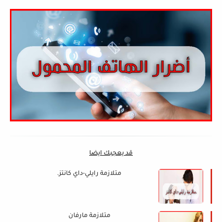
قد يعجبك ايضا
متلازمة رايلي-داي كانتز.
متلازمة مارفان