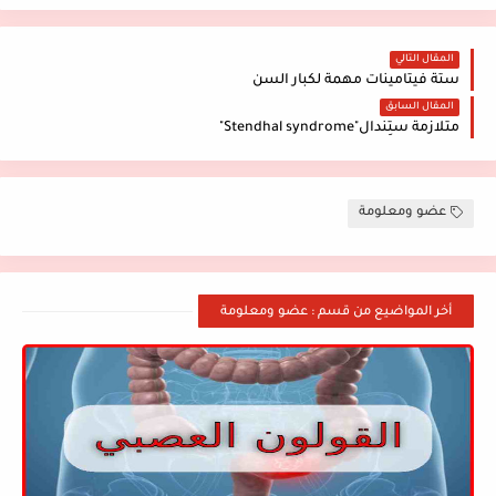
المقال التالي
ستة فيتامينات مهمة لكبار السن
المقال السابق
متلازمة ستِندال"Stendhal syndrome"
عضو ومعلومة
أخر المواضيع من قسم : عضو ومعلومة