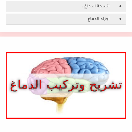
● أنسجة الدماغ :
● أجزاء الدماغ :