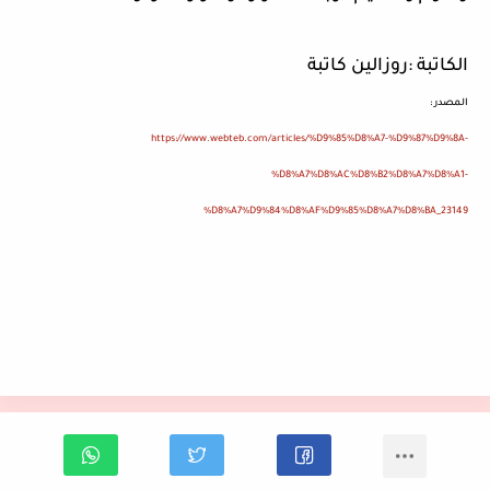
الكاتبة
:
روزالين كاتبة
المصدر
:
https://www.webteb.com/articles/%D9%85%D8%A7-%D9%87%D9%8A-
%D8%A7%D8%AC%D8%B2%D8%A7%D8%A1-
%D8%A7%D9%84%D8%AF%D9%85%D8%A7%D8%BA_23149