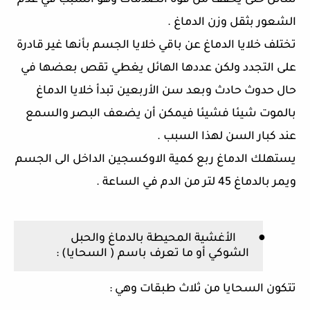
سائل حتى يخفف من قوة الصدمات وهو السبب في عدم
الشعور بثقل وزن الدماغ
.
تختلف خلايا الدماغ عن باقي خلايا الجسم بأنها غير قادرة
على التجدد ولكن عددها الهائل يغطي تقص بعضها في
حال حدوث حادث وبعد سن الأربعين تبدأ خلايا الدماغ
بالموت شيئا فشيئا فيمكن أن يضعف البصر والسمع
عند كبار السن لهذا السبب
.
يستهلك الدماغ ربع كمية الاوكسجين الداخل الى الجسم
ويمر بالدماغ
45
لتر من الدم في الساعة
.
●
الأغشية المحيطة بالدماغ والحبل
الشوكي أو ما تعرف باسم
(
السحايا
) :
تتكون السحايا من ثلاث طبقات وهي
: