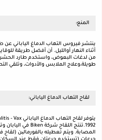
المنع
:
ينتشر
فيروس التهاب الدماغ الياباني عن 
أثناء النهار أوالليل. أن أفضل طريقة للوقا
من لدغات البعوض، واستخدم طارد الحشرات،
طو
يلة،
وعلاج الملابس والأدوات، وتلقي الت
لقاح التهاب الدماغ الياباني:
يتوفر لقاح التهاب الدماغ الياباني
itis - Vax
1992.تنتج اللقاح شركة
Biken
في اليابان وت
المصابة. ويتم تعطيله بالفورمال
ی
ن
جرعات (تستخدم جرعتان فقط عند السكان 