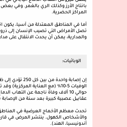
ينتقل
فيروس التهاب الدماغ الياباني في المن
بانتاج الأرز وكذلك الري بالغمر.
وفي بعض من
المراكز الحضرية.
أما في المناطق المعتدلة من آسيا، يكون ان
تصل الأمراض التي تصيب الإنسان إلى ذروت
والمدارية، يمكن أن يحدث الانتقال على مدار
الوبائيات:
إن إصابة واحدة من بين كل 250 تؤدي إلى ظهور أعراض سريرية (مرض سريري).
عقاب
ی
ل
عص
بية
كبيرة بعد سنة من الإصابة (
تحدث
والأشخاص الكهول. ينتشر المرض في قارة آ
أندونيسيا، الهند).