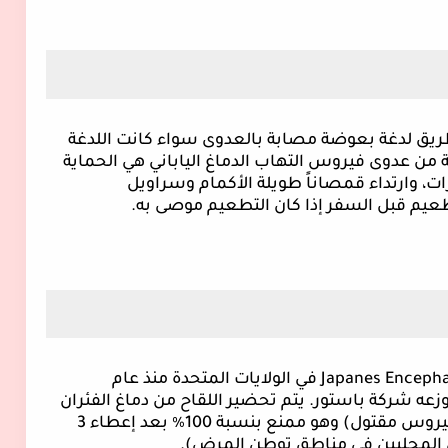
طريق لدغة بعوضة مصابة بالعدوى سواء كانت اللدغة
ية من عدوى فيروس التهاب الدماغ الياباني هي الحماية
 وارتداء قمصاناً طويلة الأكمام وسراويل
طعيم قبل السفر إذا كان التطعيم موصى به.
Encephal
Japanes
في الولايات المتحدة منذ عام
وزعه شركة باستور. يتم تحضير اللقاح من دماغ الفئران
(لقاح فيروس مقتول) وهو ممنع بنسبة 100٪ بعد إعطاء 3
المحليين في مناطق توطن المرض).