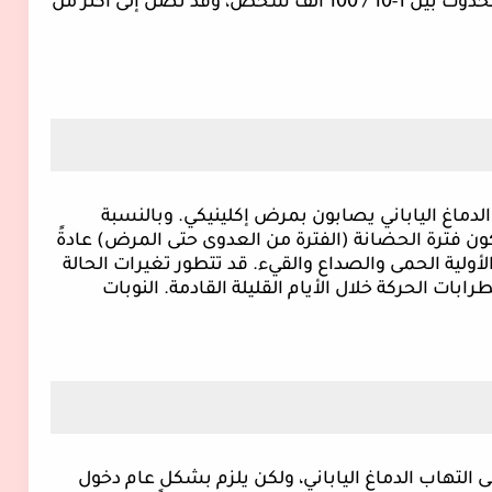
50 ألف حالة عرضية سنوياً. وتتراوح نسبة الحدوث بين 1-10 / 100 ألف شخص، وقد تصل إلى أكثر من
ب الدماغ الياباني يصابون بمرض إكلينيكي. وبالنسبة
 فترة الحضانة (الفترة من العدوى حتى المرض) عادةً
لأعراض الأولية الحمى والصداع والقيء. قد تتطور تغيرات الحالة
ت الحركة خلال الأيام القليلة القادمة. النوبات
 التهاب الدماغ الياباني، ولكن يلزم بشكل عام دخول