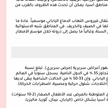
اطق الزراعية الريفية بالأساس، ويرتبط انتقاله غالباً
اطق آسيا، يمكن أن تحدث هذه الظروف بالقرب من
تقال فيروس التهاب الدماغ الياباني موسمياً. عادة ما
ها في الصيف والخريف. في المناطق شبه الاستوائية
 السنة، وغالباً ما يصل إلى ذروته خلال موسم الأمطار.
تبلغ نسبة
الوفيات 5-10% (مع العناية المركزية) وقد تتجاوز 35 % في الدول النامية. يسجل سنوياً في العالم
حوالي 10 آلاف وفاة ناجمة عن التهاب الدماغ الياباني. وإن 33-50 ٪ من الحالات الشافية يبقى لديها
اختلاجات، شلول حركية وعصبية، اضطرابات الحركة).
معظم الأخماج العرضية في المناطق المتوطنة بالمرض عند الأطفال الصغار (2-10 سنوات)
سيا بشكل خاص (اليابان، نيبال، کور
ی
ا،
ماليزيا،