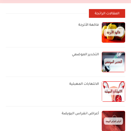
المقالات الرائجة
فاكهة الأترجة
التخدير الموضعي
الالتهابات المهبلية
أعراض انغراس البويضة