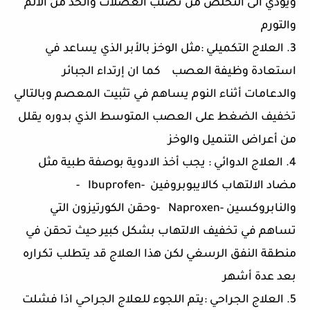
ويؤدي الى التخلص من تصلب العضلات والحد من الالم
والتورم
3. العلاج التكميلي :مثل الوخز بالأبر الذي يساعد في
استعادة وظيفة العصب كما ان إرتداء الجبائر
والدعامات أثناء النوم يساهم في تثبيت المعصم وبالتالي
تخفيف الضغط على العصب المتوسط الذي بدوره يقلل
من أعراض التنميل والوخز
4. العلاج الدوائي : يجب أخذ الادوية بوصفة طبية مثل
مضاد الالتهاب كالايبوبروفين -Ibuprofen -
والنابروكسين -Naproxen -وحقن الكورتيزون التي
تساهم في تخفيف الالتهاب بشكل كبير حيث تحقن في
منطقة النفق الرسغي لكن هذا العلاج قد يتطلب تكراره
بعد عدة أشهر
5. العلاج الجراحي :يتم اللجوء للعلاج الجراحي اذا فشلت