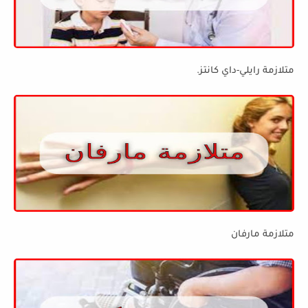
متلازمة رايلي-داي كانتز.
متلازمة مارفان