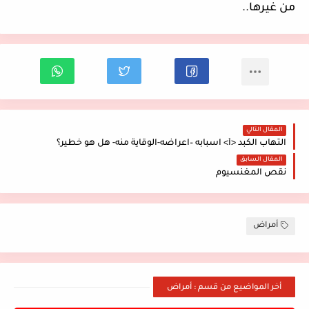
من
غيرها
..
المقال التالي
التهاب الكبد <أ> اسبابه –اعراضه-الوقاية منه- هل هو خطير؟
المقال السابق
نقص المغنسيوم
أمراض
أخر المواضيع من قسم : أمراض