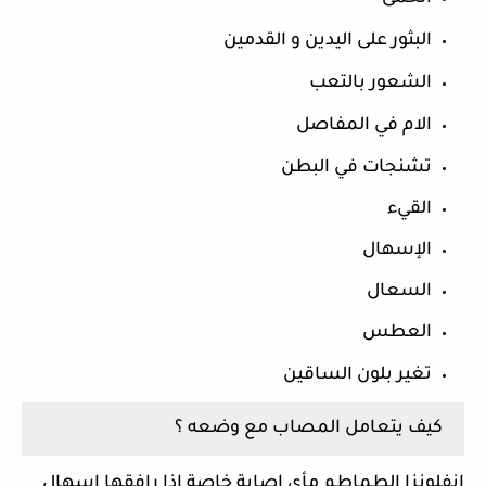
البثور
على
اليدين
و
القدمين
الشعور
بالتعب
الام
في
المفاصل
تشنجات
في
البطن
القيء
الإسهال
السعال
العطس
تغير
بلون
الساقين
كيف
يتعامل
المصاب
مع
وضعه
؟
انفلونزا
الطماطم
مأي
إصابة
خاصة
اذا
رافقها
إسهال