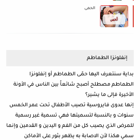
الحمى
إنفلونزا
الطماطم
بداية
سنتعرف
اليها
حمّى
الطماطم
أو
إنفلونزا
الطماطم
مصطلح
أصبح
شائعاً
بين
الناس
في
الأونة
الأخيرة
فإلى
ما
يشير؟
إنها
عدوى
فايروسية
تصيب
الأطفال
تحت
عمر
الخمس
سنوات
و
بالنسبة
لتسميتها
فهي
تسمية
غير
رسمية
للمرض
الذي
يصيب
كل
من
الفم
و
اليدين
و
القدمين
وإنما
سمي
هكذا
لأن
الاصابة
به
يظهر
بثور
على
الأماكن