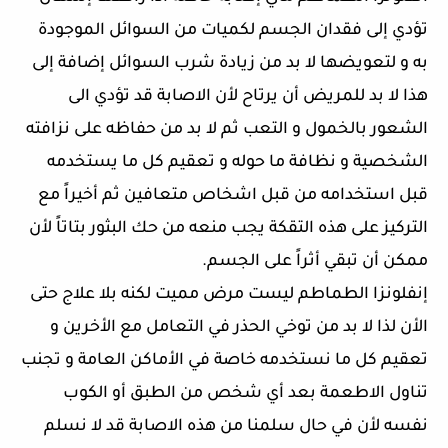
تؤدي
إلى
فقدان
الجسم
لكميات
من
السوائل
الموجودة
به
و
لتعويضها
لا
بد
من
زيادة
شرب
السوائل
إضافة
إلى
هذا
لا
بد
للمريض
أن
يرتاح
لأن
الاصابة
قد
تؤدي
الى
الشعور
بالخمول
و
التعب
ثم
لا
بد
من
حفاظه
على
نزافته
الشخصية
و
نظافة
ما
حوله
و
تعقيم
كل
ما
يستخدمه
قبل
استخدامه
من
قبل
اشخاص
متعافين
ثم
أخيراً
مع
التركيز
على
هذه
التقكة
يجب
منعه
من
حك
البثور
بتاتاً
لأن
ممكن
أن
تبقي
أثراً
على
الجسم
.
إنفلونزا
الطماطم
ليست
مرض
مميت
لكنه
بلا
علاج
حتى
الأن
لذا
لا
بد
من
توخي
الحذر
في
التعامل
مع
الأخرين
و
تعقيم
كل
ما
نستخدمه
خاصة
في
الأماكن
العامة
و
تجنب
تناول
الاطعمة
بعد
أي
شخص
من
الطبق
أو
الكوب
نفسه
لأن
في
حال
سلمنا
من
هذه
الاصابة
قد
لا
نسلم