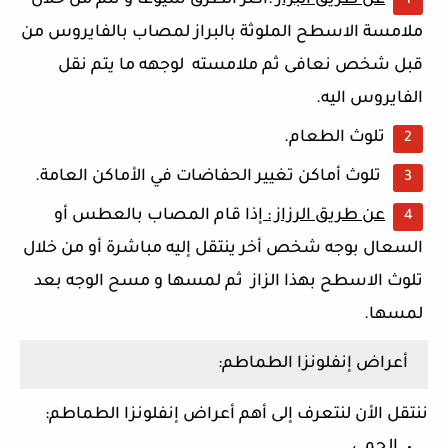
عن
طريق
البراز
:
أكثر
الطرق
شيوعاً
و
تتم
من
خلال
ملامسة
الاسطح
الملوثة
بالبراز
لمصاب
بالفايروس
من
قبل
شخص
نعافى
ثم
ملامسته
لوجهه
ما
يتم
نقل
الفايروس
اليه
.
تلوث
الطعام
.
تلوث
أماكن
تغيير
الحفاضات
في
الأماكن
العامة
.
عن
طريق
الرزاز
:
إذا
قام
المصاب
بالعطس
أو
السعال
بوجه
شخص
أخر
ينتقل
إليه
مباشرة
أو
من
خلال
تلوث
الاسطح
بهذا
الزاز
ثم
لمسها
و
مسح
الوجه
بعد
لمسها
.
أعراض
إنفلونزا
الطماطم
:
ننتقل
الأن
لنتعرف
إلى
أهم
أعراض
إنفلونزا
الطماطم
:
الحمى