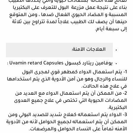
تعالج هذه الحالة  بمضادات حيوية والتي يحددها الطبيب 
بناء على نتيجة عمل مزرعة  البول للتعرف على البكتيريا 
المسببة و المضاد الحيوي الفعال ضدها ، ومن المتوقع 
حينها أن يصف لك الطبيب علاجاً لمدة تتراوح بين ثلاثة 
إلى سبعة أيام.
 العلاجات الآمنة:
يوفامين ريتارد كبسول Uvamin retard Capsules :
1- يتم استعمال الدواء كمطهر قوي لمجرى البول 
للنساء والرجال وهو من آمن الأدوية الذي يتم استخدامها 
في علاج هذه الحالات.
2- من الممكن أن يتم استعمال الدواء مع العديد من 
المضادات الحيوية التي تختص في علاج جميع العدوى 
البكتيرية.
3- الدواء يتم استعماله كعلاج شديد للصديد البولي ومن 
الممكن أن يتم استعماله لجميع الحوامل لأنه من الأدوية 
الأمنه تماماً على النساء الحوامل والمرضعات.