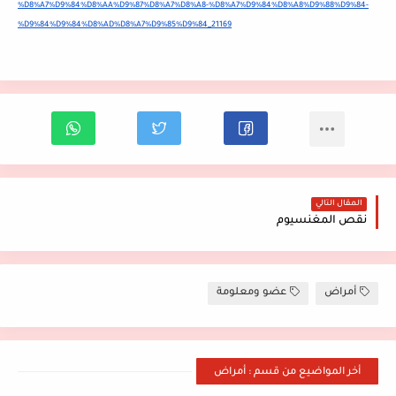
%D8%A7%D9%84%D8%AA%D9%87%D8%A7%D8%A8-%D8%A7%D9%84%D8%A8%D9%88%D9%84-
%D9%84%D9%84%D8%AD%D8%A7%D9%85%D9%84_21169
المقال التالي
نقص المغنسيوم
أمراض
عضو ومعلومة
أخر المواضيع من قسم : أمراض