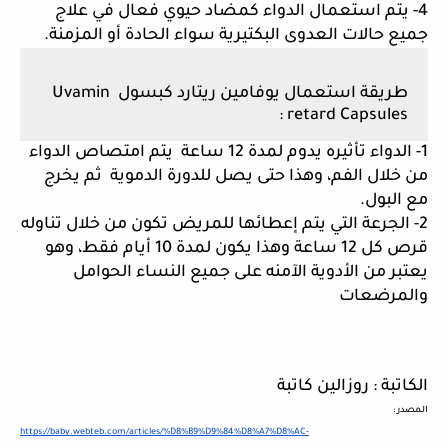
4- يتم استعمال الدواء كمضاد حيوي فعال في علاج 
جميع حالات العدوى البكتيرية سواء الحادة أو المزمنة.
طريقة استعمال يوفامين ريتارد كبسول Uvamin 
retard Capsules :
1- الدواء تأثيره يدوم لمدة 12 ساعة  يتم امتصاص الدواء 
من خلال الفم، وهذا حتى يصل للدورة الدموية  ثم يخرج 
مع البول.
2- الجرعة التي يتم إعطائها للمريض تكون من خلال تناوله 
قرص كل 12 ساعة وهذا يكون لمدة 10 أيام فقط، وهو 
يعتبر من الأدوية الآمنه على جميع النساء الحوامل 
والمرضعات
الكاتبة : روزالين كاتبة 
المصدر :
https://baby.webteb.com/articles/%D8%B9%D9%84%D8%A7%D8%AC-