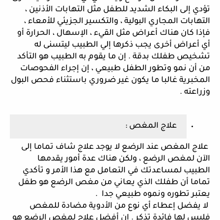
تؤدي إلى البكاء الشديد للطفل مثل التهابات الأذنين ، 
التهابات المجاري البولية ، والتكسير الجزيئي للأمعاء ، 
فإذا كان هناك أعراض مثل القيء ، الإسهال ، الحرارة أو 
أي أعراض أخرى يجب ذكرها إلي الطبيب ليتسنى له 
تشخيص طفلك بدقة . إن ما يقوم به الطبيب هو التأكد 
من أن نمو وتطور الطفل طبيعي ، إن إجراء الفحوصات 
المخبرية غالبا ما يكون غير ضروري باستثناء فحص البول 
وزراعته . 
علاج المغص :
 علاج المغص عند الرضع لا يوجد علاج شاف تماما إلى 
الآن لمغص الرضع ، ولكن هناك عدة أمور يقدمها 
الطبيب لمساعدتك في التعامل مع هذا الأمر و تأكدي 
تماما أن طفلك الذي يعاني من مغص الرضع هو طفل 
يعتبر تطوره ونموه طبيعي جدا  .
 لا يفضل إعطاء أي نوع من الأدوية مضادة للمغص 
فليس لها فائدة تذكر . إن أفضل علاج لمغص الرضع هو 