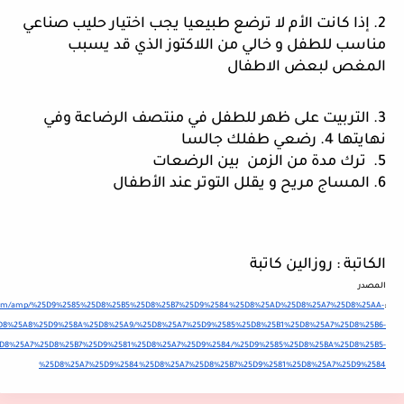
2. إذا كانت الأم لا ترضع طبيعيا يجب اختيار حليب صناعي 
مناسب للطفل و خالي من اللاكتوز الذي قد يسبب 
المغص لبعض الاطفال 
3. التربيت على ظهر للطفل في منتصف الرضاعة وفي 
نهايتها 4. رضعي طفلك جالسا 
5.  ترك مدة من الزمن  بين الرضعات  
6. المساج مريح و يقلل التوتر عند الأطفال 
الكاتبة : روزالين كاتبة 
المصدر 
bbi.com/amp/%25D9%2585%25D8%25B5%25D8%25B7%25D9%2584%25D8%25AD%25D8%25A7%25D8%25AA-
:
D8%25A8%25D9%258A%25D8%25A9/%25D8%25A7%25D9%2585%25D8%25B1%25D8%25A7%25D8%25B6-
D8%25A7%25D8%25B7%25D9%2581%25D8%25A7%25D9%2584/%25D9%2585%25D8%25BA%25D8%25B5-
%25D8%25A7%25D9%2584%25D8%25A7%25D8%25B7%25D9%2581%25D8%25A7%25D9%2584