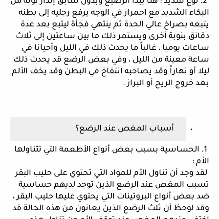
 2. نوع شديد : هنا يبدأ الرضيع وبدون سابق إنذار نوبة من 
البكاء الشديد مع احمرار في الوجه يرفع رجليه إلى بطنه 
يتبعه بصراخ عالي الحدة ثم ينتهي فجأة ليتبع بعد عدة 
دقائق بنوبة أخرى ويستمر ذلك ما بين ساعتين إلى ثلاث 
ساعات يوميا ، غالباً ما يحدث ذلك في الليل وأحيانا في 
ساعة معينة من الليل ، وفي بعض الرضع قد يحدث ذلك 
ليلا أو نهاراً وقد يصاحبه انتفاخ في البطن وقد يخف الألم 
بعد خروج الريح أو البراز .
 أسباب المغص عند الرضع؟
 1. الحساسية بسبب بعض أنواع الأطعمة التي تتناولها 
الأم :
 لقد وجد أن تناول الأم للمواد التي تحتوي على حليب البقر 
تسبب المغص عند الرضع الذين توجد لديهم حساسية 
ضد بعض أنواع البروتينات التي يحتوي عليها حليب البقر ، 
وقد لوحظ أن ثلث الرضع الذين يعانون من هذه الحالة قد 