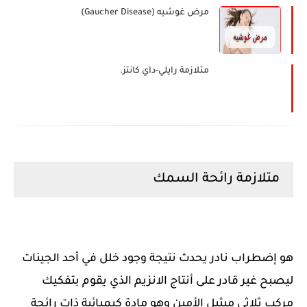
مرض غوشيه (Gaucher Disease)
متلازمة رايلي-داي كانتز.
متلازمة رائحة السمك
هو إضطراب نادر يحدث نتيجة وجود خلل في أحد الجينات
ليصبح غير قادر على أنتاج الانزيم الذي يقوم بتفكيك
مركب ثلاثي ميثيل الأمين وهو مادة كيميائية ذات رائحة