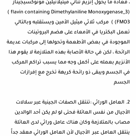
، فعادة ما يحول إنزيم ثنائي ميثيلانيلين مونوكسيجيناز
(flavin containing Dimethylaniline Monoxygenase_3 )
FMO3) ) مركب ثلاثي ميثيل الأمين ويستقلبه وبالتالي
تعمل البكتريا في الأمعاء على هضم البروتينات
الموجودة في بعض الأطعمة وتحولها إلى مركبات عديمة
الرائحة ، لكن في حالة الأصابة بهذه المتلازمة لا يقوم هذا
الأنزيم بعمله على أكمل وجه مما يسبب تراكم المركب
في الجسم ويبقى ذو رائحة كريهة تخرج مع إفرازات
الجسم
2. العامل الوراثي :تنتقل الصفات الجينية عبر سلالات
الأجيال من نفس العائلة فحتى لو لم يكن أحد الوالدين
مصاب بالمتلازمة وكان هناك عامل وراثي لدى العائلة
ينتقل العامل عبر الأجيال لأن العامل الوراثي معقد جداً