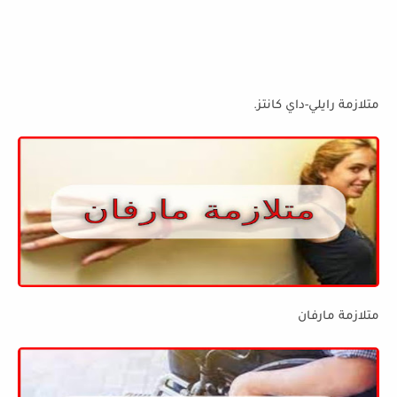
متلازمة رايلي-داي كانتز.
متلازمة مارفان