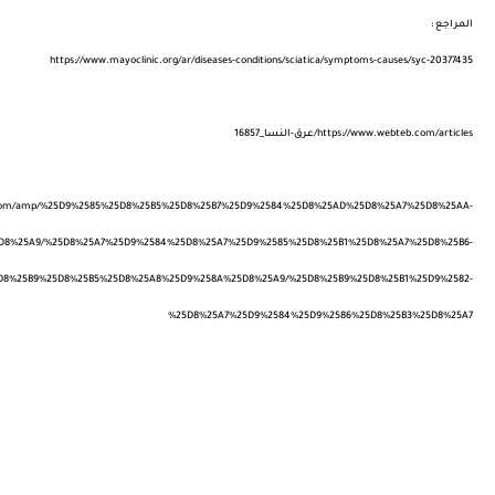
المراجع :
https://www.mayoclinic.org/ar/diseases-conditions/sciatica/symptoms-causes/syc-20377435
https://www.webteb.com/articles/عرق-النسا_16857
bbi.com/amp/%25D9%2585%25D8%25B5%25D8%25B7%25D9%2584%25D8%25AD%25D8%25A7%25D8%25AA-
D8%25A9/%25D8%25A7%25D9%2584%25D8%25A7%25D9%2585%25D8%25B1%25D8%25A7%25D8%25B6-
D8%25B9%25D8%25B5%25D8%25A8%25D9%258A%25D8%25A9/%25D8%25B9%25D8%25B1%25D9%2582-
%25D8%25A7%25D9%2584%25D9%2586%25D8%25B3%25D8%25A7