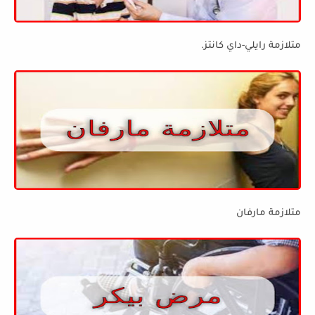
متلازمة رايلي-داي كانتز.
متلازمة مارفان