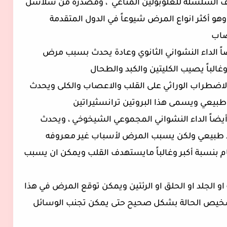
خفيف السلسلة للغلوبولين المناعي ، ومصدره من سلاسل
هو أكثر انواع المرض شيوعاً في الدول المتقدمة
عصاب
يضاً الداء النشواني الثانوي وعادة يحدث بسبب مرض
غالباً يصيب الكليتين والكبد والطحال
 هذا الاضطراب الوراثي على القلب والاعصاب والكلى ويحدث
ر طبيعي ويسمى هذا البروتين ترانسثيراتين
ى أيضاً الداء النشواني المجموعي الشيخوخي ، ويحدث
لكبد طبيعي ولكن يسبب المرض لأسباب غير معروفه
ب هذا النوع الرجال فوق سن ال 70 عام بنسبة أكبر وغالباً مايستهدف القلب ويمكن ان يسبب
او الجلد او الحلق او الرئتين ويمكن توقع المرض في هذا
م تشخيص الحالة بشكل صحيح حتى يمكن تجنب الوسائل