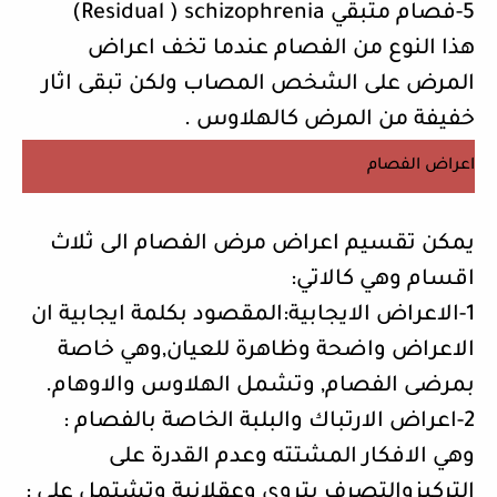
5-فصام متبقي
schizophrenia
(
Residual
)
هذا النوع من الفصام عندما تخف اعراض
المرض على الشخص المصاب ولكن تبقى اثار
خفيفة من المرض كالهلاوس .
اعراض الفصام
يمكن تقسيم اعراض مرض الفصام الى ثلاث
اقسام وهي كالاتي:
1-الاعراض الايجابية:المقصود بكلمة ايجابية ان
الاعراض واضحة وظاهرة للعيان,وهي خاصة
بمرضى الفصام, وتشمل الهلاوس والاوهام.
2-اعراض الارتباك والبلبة الخاصة بالفصام :
وهي الافكار المشتته وعدم القدرة على
التركيزوالتصرف بتروي وعقلانية وتشتمل على :