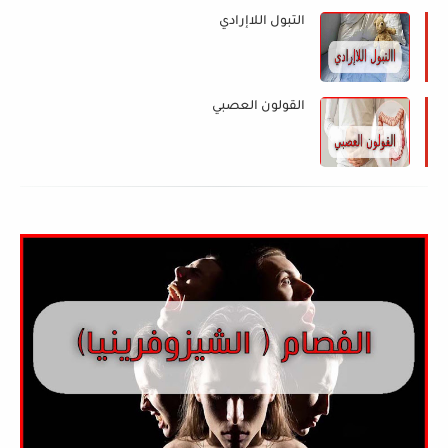
التبول اللاإرادي
القولون العصبي