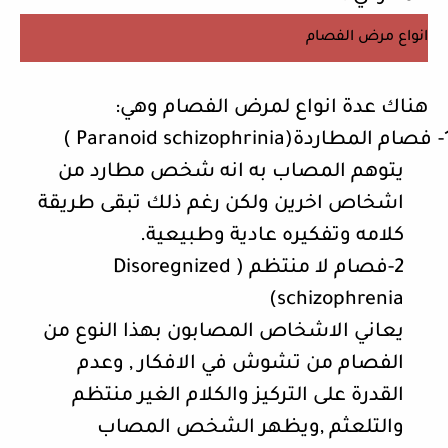
انواع مرض الفصام
هناك عدة انواع لمرض الفصام وهي:
1
فصام المطاردة(
Paranoid schizophrinia
)
يتوهم المصاب به انه شخص مطارد من
اشخاص اخرين ولكن رغم ذلك تبقى طريقة
كلامه وتفكيره عادية وطبيعية.
2-فصام لا منتظم (
Disoregnized
)
schizophrenia
يعاني الاشخاص المصابون بهذا النوع من
الفصام من تشوش في الافكار , وعدم
القدرة على التركيز والكلام الغير منتظم
والتلعثم ,ويظهر الشخص المصاب