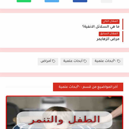
المقال التالي
ما هي السلائل الانفية؟
المقال السابق
مرض ألزهايمر
-*أبحاث علمية
أبحاث علمية
أمراض
أخر المواضيع من قسم : -*أبحاث علمية