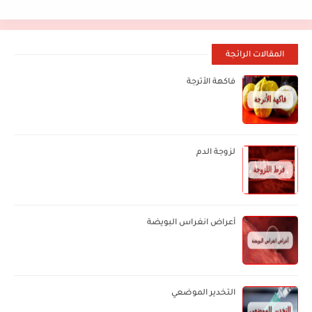
المقالات الرائجة
فاكهة الأترجة
لزوجة الدم
أعراض انغراس البويضة
التخدير الموضعي