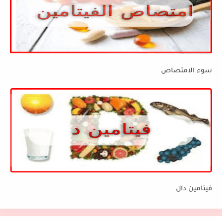
سوء الامتصاص
فيتامين دال