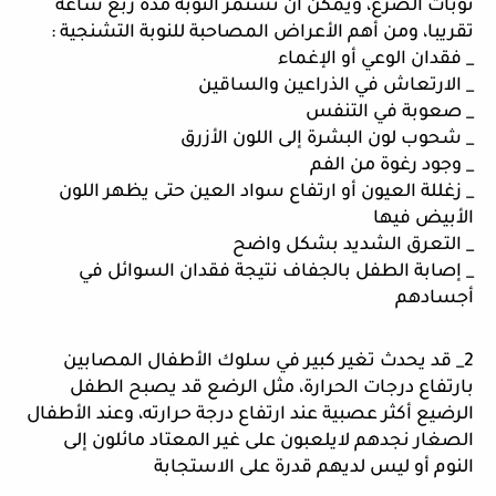
نوبات الصرع، ويمكن أن تستمر النوبة مدة ربع ساعة 
تقريبا، ومن أهم الأعراض المصاحبة للنوبة التشنجية :
_ فقدان الوعي أو الإغماء 
_ الارتعاش في الذراعين والساقين 
_ صعوبة في التنفس 
_ شحوب لون البشرة إلى اللون الأزرق 
_ وجود رغوة من الفم 
_ زغللة العيون أو ارتفاع سواد العين حتى يظهر اللون 
الأبيض فيها
_ التعرق الشديد بشكل واضح
_ إصابة الطفل بالجفاف نتيجة فقدان السوائل في 
أجسادهم 
2_ قد يحدث تغير كبير في سلوك الأطفال المصابين 
بارتفاع درجات الحرارة، مثل الرضع قد يصبح الطفل 
الرضيع أكثر عصبية عند ارتفاع درجة حرارته، وعند الأطفال 
الصغار نجدهم لايلعبون على غير المعتاد مائلون إلى 
النوم أو ليس لديهم قدرة على الاستجابة 