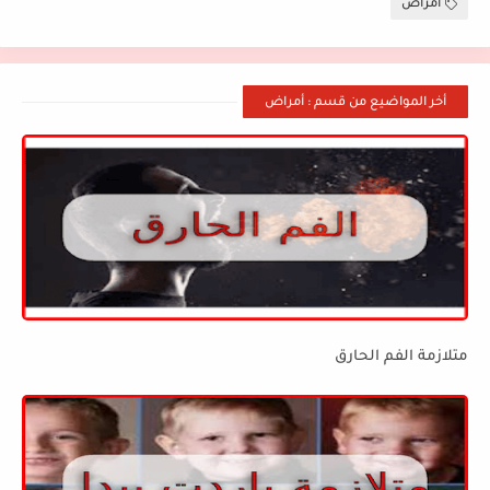
أمراض
أخر المواضيع من قسم : أمراض
متلازمة الفم الحارق