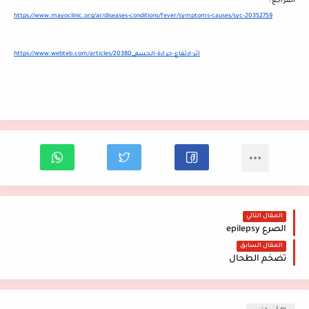
المراجع :
https://www.mayoclinic.org/ar/diseases-conditions/fever/symptoms-causes/syc-20352759
https://www.webteb.com/articles/اثر-ارتفاع-حرارة-الجسم_20380
المقال التالي
الصرع epilepsy
المقال السابق
تضخم الطحال