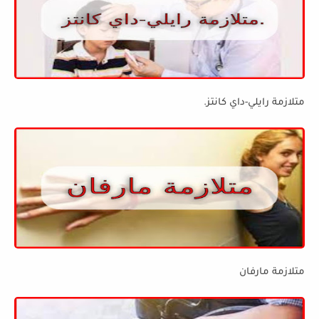
متلازمة رايلي-داي كانتز.
متلازمة مارفان