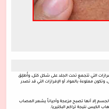
الأكياس الدهنية هي عبارة عن تجمعات للإفرازات التي تتجمع تحت الجلد على شكل كتل، وأُطلِق 
عليها أكياس لأنها تشبه في شكلها الكيس، وتكون مملوءة بالمواد أو الإفرازات التي قد تصدر 
ولكنها على الأغلب لا تشكل أي أضرار على الجسم إلا أنها تصبح مزعجة وأحياناً يشعر المصاب 
هاب الكيس نتيجة تراكم البكتيريا.