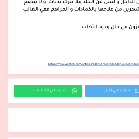
 ازالتها جراحياً ويكون ذلك بازالتها من الداخل و ليس من الجلد فلا تترك ندبات  و لا ينصح 
بالاستعجال بإزالتها جراحياً الا بعد شهرين من علاجها بالكمادات و المراهم ففي الغالب 
يزون في حال وجود التهاب.
https://www.webteb.com/articles/%D8%A7%D9%84%D9%83%D9%