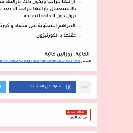
تزول دون الحاجة للجراحة.
 المراهم المحتوية على مضاد و كورت
حقنها بـ الكورتيزون
 الكاتبة : روزالين كاتبة 
المصدر :
8A%D8%B3-%D8%A7%D9%84%D8%AF%D9%87%D9%86%D9%8A_18566
المقال السابق
فوائد التمر