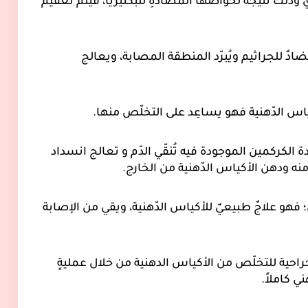
· دَهن المنطقة المصابة بزيتِ شجرةِ الشاي وذلك نتيجة لخواصها المضادةِ للبكتيريا، فيتم تعقيم 
· دَهن الأكياس الدّهنية بجل الألوفيرا فهو مضادٌ للجراثيم ويُبرّد المنطقة المصابة، ويعالج 
ياس الدّهنية فهو يساعِد على التخلّص منها.
· الإكثار من تناول الكركم مع الأطعمة؛ فمادة الكركمين الموجودة فيه تُنقّي الدّم و تعالج انسداد 
ه ودهن الأكياس الدّهنية من الخارج.
· تناول الأقراص التي تحتوي على لُقاح النحل؛ فهو علاجٌ طبيعيٌ للأكياس الدّهنية، ويقي من الإصابة 
"ملاحظة " قد يلجأ البعض إلى العمليات الجراحية للتخلّص من الأكياس الدهنية من خلال عمليةٍ 
 كاملاً. 