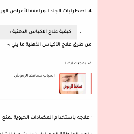
4. اضطرابات الجلد المرافقة للأمراض الوراثية.
كيفية علاج الاكياس الدهنية :
من طرق علاج الأكياس الدّهنية ما يلي :-
قد يعجبك ايضا
اسباب تساقط الرموش
· علاجه باستخدام المضاداتِ الحيوية لمنع تج