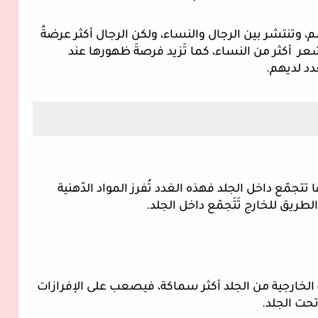
تظهر هذه الأكياس في جميع مناطق الجسم، وتنتشر بين الرجال والنساء، ولكن الرجال أكثر عرضةً 
لها وذلك لأنّهم يمتلكون مناطق كثيفة بالشعر  أكثر من النساء، كما تَزيد فرصةَ ظهورها عند 
دد لديهم.
1. انسداد الغدد الدهنية مما يجعل إفرازاتها تتجمّع داخل الجلد فهذه الغدد تُفرز المواد الدّهنية 
طريق للخارج تَتَجمّع داخل الجلد.
3. نقصان في فيتامين A مما يجعل الطبقة الخارجية من الجلد أكثر سماكة، فيصعب على الإفرازات 
تحت الجلد.