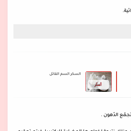
السكر السم القاتل
مّع الدّهون .