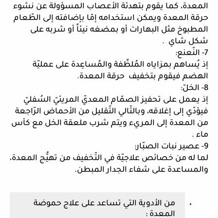
المعدة، كما يقوم بتهدئة الأعصاب المسؤولة عن نشوء 
حرقة المعدة ويمكن استخدامه إمّا بإضافته إلى الطّعام 
المطبوخ مثل البهارات أو بمضغه نيئاً أو شربه على 
شكل شاي  .
7- النّعنع: 
إذ يُساهم بمزاياه المُلطِّفة والمُساعِدة على عمليّة 
الهضم فيقوم بتخفيف  حرقة المعدة. 
8- الخلّ: 
إذ يعمل على تحفيز الصمّام المعديّ المريئيّ السُفليّ 
فيؤدّي إلى إغلاقه، وبالتّالي التّقليل من الأحماض الرّاجعة 
من المعدة إلى المريء ويتم شرب ملعقة الخل مع كأس 
ماء .
9- عصير نبات الصبّار: 
لما له من خصائص علاجيّة في التّخفيف من تهيُّج المعدة، 
والمساعدة على شفاء الجدار المبطن. 
من الأدوية التي تساعد على علاج حموضة 
المعدة :