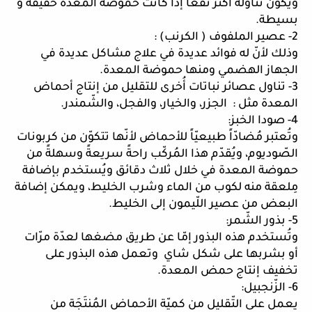
ويكون تناوله أكثر نفعاً إذا كانت حموضة المعدة خفيفة و 
بسيطة. 
2- عصير الملفوف ( الكرنب) : 
وذلك لأنّ له فوائد عديدة في علاج مشاكل عديدة في 
الجهاز الهضمي ومنها حموضة المعدة. 
3- تناول عصائر نباتات أُخرى للتقليل من إنتاج أحماض 
المعدة مثل :  الجزر، والخيار، والفجل، والشّمندر. 
4- صودا الخبز: 
وتُعتبر مُضادّاً طبيعيّاً للأحماض لأنّها تتكوّن من كربونات 
الصّوديوم، ويُقدّم هذا المُركّب راحةً سريعةً وسهلةً من 
حموضة المعدة في خلال ثلاث دقائق ويُستخدم بإضافة 
مِلعقة منه لكوب من الماء وشرب الخليط، ويمكن إضافة 
البعض من عصير اللّيمون إلى الخليط. 
5- بذور الشّمر: 
وتُستخدم هذه البذور إمّا عن طريق مضغها لعدّة مرّات 
أو بشربها على شكل شاي  وتعمل هذه البذور على 
تخفيف إنتاج حمض المعدة. 
6- الزّنجبيل: 
يعمل على التّقليل من كميّة الأحماض المُنتَجَة من 