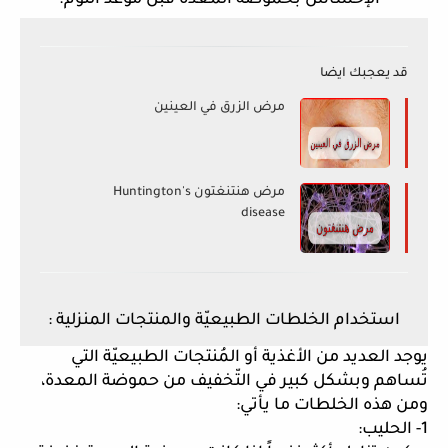
الإحساس بحموضة المعدة قبل موعد النّوم. 
قد يعجبك ايضا
مرض الزرق في العينين
مرض هنتنغتون Huntington's
disease
  استخدام الخلطات الطبيعيّة والمنتجات المنزلية : 
يوجد العديد من الأغذية أو المُنتجات الطبيعيّة التي 
تُساهم وبشكل كبير في التّخفيف من حموضة المعدة، 
ومن هذه الخلطات ما يأتي: 
1- الحليب: 