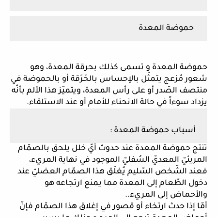
 حموضة المعدة 
حموضة المعدة و تسمى كذلك بحرقة المعدة، وهو 
شعور مُزعج يتمثّل بالإحساس بالحَرَقة أو بالحموضة في 
منتصف الصّدر أو على رأس المعدة، ويتميّز هذا الألم بأنّه 
يزداد سوءاً في حالة الانحناء للأمام أو عند الاستلقاء. 
 أسباب حموضة المعدة :
تنتج حموضة المعدة عند حدوث أيّ خلل يلحق بالصمّام 
المريئيّ المعديّ السُفليّ الموجود في نهاية المريء، 
فعند الشّخص السّليم يُغلَق هذا الصمّام العضليّ عند 
دخول الطّعام إلى المعدة مما يمنع ارتجاعه هو 
والأحماض إلى المريء.. 
أمّا إذا حدث ارتخاء أو قصور في إغلاق هذا الصمّام فإنّ 