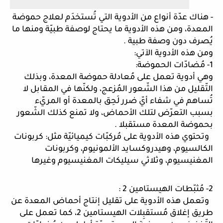
- هناك عدّة أنواع من الأدوية التي تُستخدَم لعلاج حموضة 
المعدة، ومن هذه الأدوية ما يحتاج لوصفة طبيّة ومنها ما 
يُصرف دون وصفة طبية .
ومن هذه الأدوية الآتي: 
1- مُضادّات الحموضة: 
وهي أدوية تعمل على مُعادلة حموضة المعدة، وبذلك 
التّقليل من هذا الشّعور المُزعج، ولكنّها في المقابل لا 
تُساهم في شفاء أيّ ضرر لَحِق بالمعدة أو المريّء 
بسبب التعرّض لتلك الأحماض، ولا تمنع كذلك الشّعور 
بحموضة المعدة مستقبلا .
  وتحتوي هذه الأدوية على مُركبّات كيميائيّة مثل: كربونات 
الكالسيوم، وهيدروكسايد الألمونيوم، وكربونات 
المغنيسيوم، وثلاثي سيليكات المغنيسيوم وغيرها
2- مُثبّطات الهيستامين 2 :
  وتعمل هذه الأدوية على تقليل إنتاج أحماض المعدة عن 
طريق إغلاق مُستقبِلات الهيستامين 2، كما تعمل على 