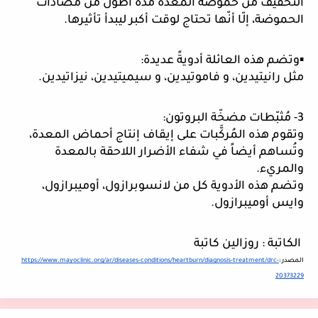
التّخفيف من حموضة المعدة مدّة أطول من مُضادّات 
الحموضة، إلّا أنّها تحتاج لوقت أكبر ليبدأ تأثيرها. 
▪وتضم هذه العائلة أدويةً عديدة: 
مثل رانيتيدين، و فاموتيدين، و سيميتيدين، نيزاتيدين.
3- مُثبّطات مضخّة البروتون: 
وتقوم هذه المُركَّبات على إيقاف إنتاج أحماض المعدة، 
وتُساهم أيضاً في شفاء الأضرار اللاحقة بالمعدة 
والمريء. 
وتضم هذه الأدوية كل من لانسوبرازول، أوميبرازول، 
وايس أوميبرازول. 
 الكاتبة : روزالين كاتبة 
المصدر :
https://www.mayoclinic.org/ar/diseases-conditions/heartburn/diagnosis-treatment/drc-
20373229