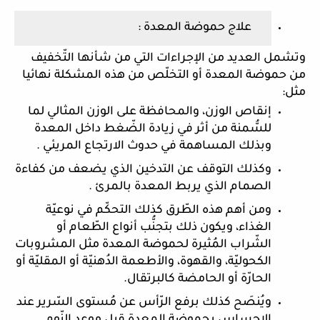
  علاج حموضة المعدة :
وتشمل العديد من الإجراءات التي من شأنها التّخفيف 
من حموضة المعدة أو التخلّص من هذه المشكلة نهائيا 
مثل:
إنقاص الوزن، والمحافظة على الوزن المثالي لما 
للسُّمنة من أثر في زيادة الضّغط داخل المعدة 
وبذلك المساهمة في حدوث الارتجاع المريئي .
وكذلك التوقف عن التدخين الذي يضعف من كفاءة 
الصمام الذي يربط المعدة بالمرئ . 
ومن أهم هذه الطّرق كذلك التحكّم في نوعيّة 
الغذاء، ويكون ذلك بتجنُّب أنواع الطّعام أو 
الشّراب المُثيرة لحموضة المعدة مثل المشروبات 
الكحوليّة، والقهوة، والأطعمة الدُهنيّة أو المقليّة أو 
الحارّة أو الحامضة كالبرتقال.
ويُنصَح كذلك برفع الرّأس عن مُستوى السّرير عند 