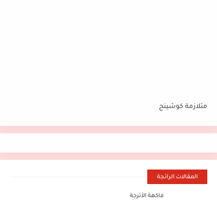
متلازمة كوشينج
المقالات الرائجة
فاكهة الأترجة