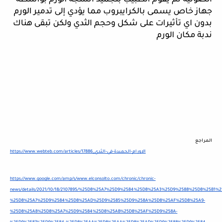
الصوتية ثم يقوم الطبيب بتجميد أنسجة الورم بواسطة 
جهاز خاص يسمى بالكرايبروب مما يؤدي إلى تدمير الورم 
بدون اي تأثيرات على شكل وحجم الثدي ولكن تبقى هناك 
ندبة مكان الورم 
المراجع 
https://www.webteb.com/articles/الاورام-الحميدة-في-الثدي_17886
https://www.google.com/amp/s/www.elconsolto.com/chronic/chronic-
news/details/2021/10/18/2107895/%25D8%25A7%25D9%2584%25D8%25A3%25D9%2588%25D8%25B1%
%25D8%25A7%25D9%2584%25D8%25AD%25D9%2585%25D9%258A%25D8%25AF%25D8%25A9-
%25D8%25A8%25D8%25A7%25D9%2584%25D8%25AB%25D8%25AF%25D9%258A-