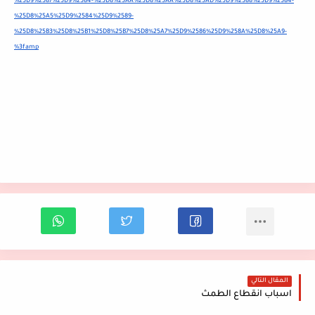
%25D9%2587%25D9%2584-%25D8%25AA%25D8%25AA%25D8%25AD%25D9%2588%25D9%2584-
%25D8%25A5%25D9%2584%25D9%2589-
%25D8%25B3%25D8%25B1%25D8%25B7%25D8%25A7%25D9%2586%25D9%258A%25D8%25A9-
%3famp
المقال التالي
اسباب انقطاع الطمث