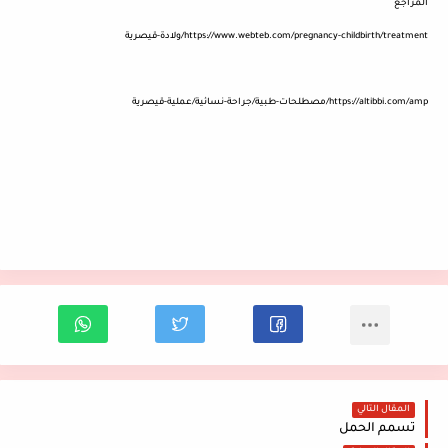
المراجع
https://www.webteb.com/pregnancy-childbirth/treatment/ولادة-قيصرية
https://altibbi.com/amp/مصطلحات-طبية/جراحة-نسائية/عملية-قيصرية
المقال التالي
تسمم الحمل