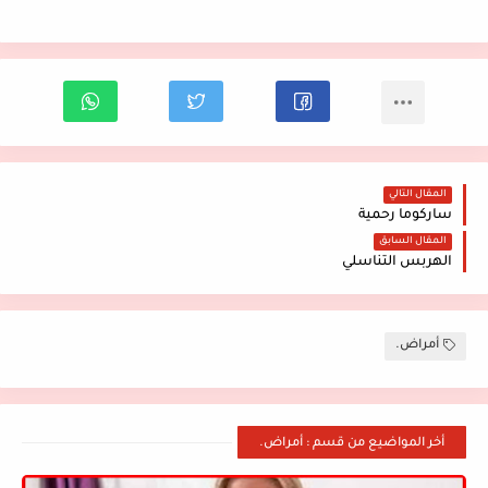
المقال التالي
ساركوما رحمية
المقال السابق
الهربس التناسلي
أمراض.
أخر المواضيع من قسم : أمراض.