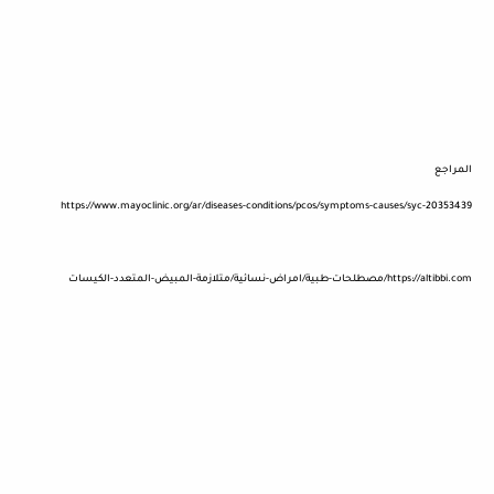
المراجع
https://www.mayoclinic.org/ar/diseases-conditions/pcos/symptoms-causes/syc-20353439
https://altibbi.com/مصطلحات-طبية/امراض-نسائية/متلازمة-المبيض-المتعدد-الكيسات