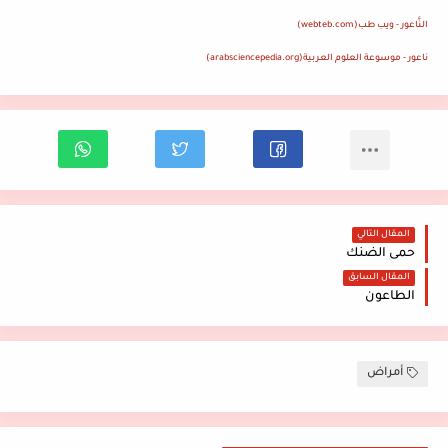
النَّاعور - ويب طب
(webteb.com)
ناعور - موسوعة العلوم العربية
(arabsciencepedia.org)
المقال التالي
حمى الضنك
المقال السابق
الطاعون
أمراض