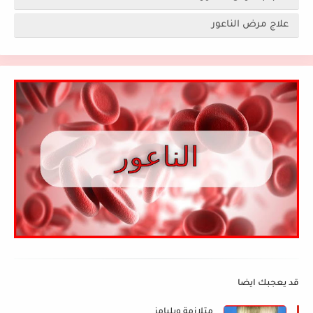
علاج مرض الناعور
قد يعجبك ايضا
متلازمة ويليامز