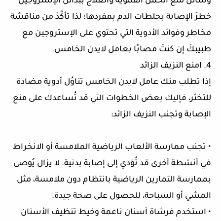
وسائل منع الحمل الفموية والعلاج ببدائل الإستروجين
خطرَ الإصابة بجلطات الدم بمفردها؛ لذا تأكَّدْ من مناقشة
مخاطر وفوائد الأدوية التي تحتوي على الإستروجين مع
طبيبكَ إن كنتَ مصابًا بعامل لايدن الخامس.
4. امنع النزيف الزائد
إذا تطلب منك عامل لايدن الخامس تناوُل أدوية مضادة
للتخثر، فإليك بعض الخطوات التي قد تُساعدك على منع
الإصابة وتجنب النزيف الزائد:
• تجنب ممارسة الألعاب الرياضية الملامسة أو الانخراط
في أنشطة أخرى قد تُؤدي إلى إصابة بدنية. لا يزال يُوصى
بممارسة التمارين الرياضية بانتظام دون ملامسة، مثل
المشي أو السباحة، للحصول على صحة جيدة.
• استخدم فرشاة أسنان ناعمة وخيط تنظيف الأسنان