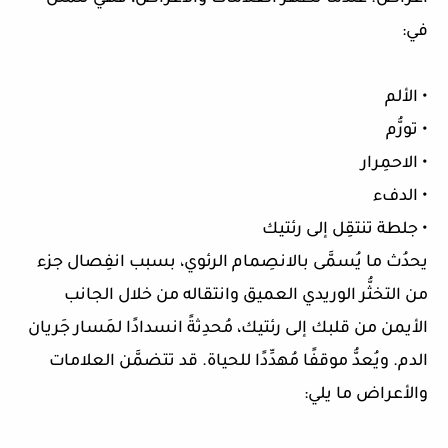
في:
• الألم
• تورُّم
• الاحمِرار
• الدفء
• جلطة تنتقِل إلى رئتيك
يحدُث ما يُسمَّى بالانصِمام الرئوي، بسبب انفِصال جزء
من التخثُّر الوريدي العميق وانتقاله من خلال الجانب
الأيمن من قلبك إلى رئتيك، مُحدِثةً انسدادًا لمَسار جَريان
الدم. ويُعدُّ موقفًا مُهدِّدًا للحياة. قد تتضمَّن العلامات
والأعراض ما يلي: