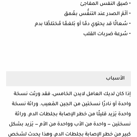
• ضيق النفس المفاجئ
• ألَمَ الصدر عند التنفُّس بعُمق
• سُعالًا قد يحتوي دمًا أو بَلغمًا مُختلطًا بدم
• سُرعة ضربات القلب
الأسباب
إذا كان لديك العامل لايدن الخامس، فقد ورثت نسخة
واحدة أو نادرًا نسختين من الجين المَعيب. وراثة نسخة
واحدة يَزيد قليلًا من خطر الإصابة بجلطات الدم. وراثة
نسختين — واحدة من الأب وواحدة من الأم — يَزيد بشكل
كبير من خطر الإصابة بجلطات الدم، وهذا يحدث لشخص