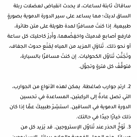
ساقاكَ ثابتة لساعات، لا يحدث انقباض لعضلات ربلة
الساق لديكَ؛ مما يساعد على سير الدورة الدموية بصورةٍ
طبيعية. إذا كنتَ مسافرًا لمدة طويلة على متن طائرة،
فارفع أصابع قدميكَ واخفِضْهما، وأَدِرْ كاحليك كل ساعة
أو نحو ذلك. تَناوَلِ المزيد من المياه لِمَنْع حدوث الجفاف،
وتَجَنَّبْ تَناوُل الكحوليات. إن كنتَ مسافرًا بالسيارة،
فتوقَّفْ كل فترةٍ وتجوَّل.
2. ارتدِ جوارب ضاغطة. يمكن لهذه الأنواع من الجوارب،
التي تصل عادةً إلى الركبتين، المساعدة في تحسين
الدورة الدموية في الساقين. استشِرْ طبيبكَ عمَّا إذا كان
ذلك خيارًا جيدًا في حالتك.
3. تَوَخَّ الحذر عند تَناوُل الإستروجين. قد يَزيد كل من