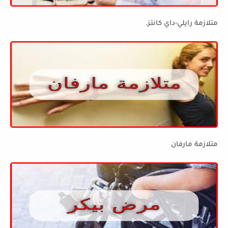
متلازمة رايلي-داي كانتز.
متلازمة مارفان