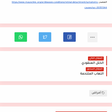
المصدر :
https://www.mayoclinic.org/ar/diseases-conditions/retinal-detachment/symptoms-
causes/syc-20351344
المقال التالي
الخلل العنقودي
المقال السابق
التهاب الملتحمة
أمراض