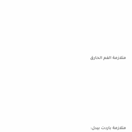
متلازمة الفم الحارق
متلازمة باردت بيدل: