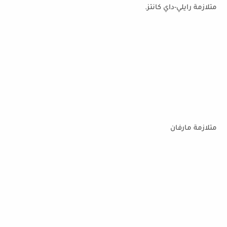
متلازمة رايلي-داي كانتز.
متلازمة مارفان