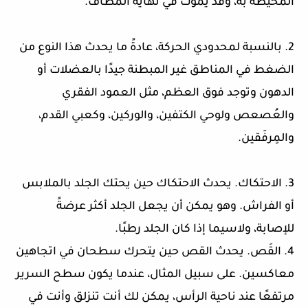
المحيطة به، وقد يموت في نهاية المطاف.
2. بالنسبة لمحدودي الحركة، عادةً ما يحدث هذا النوع من
الضغط في المناطق غير المبطنة جيدًا بالعضلات أو
الدهون وتوجد فوق العظم، مثل العمود الفقري
والعُصعص ولوحي الكتفين، والوركين، وكعبي القدم،
والمِرفَقين.
3. الاحتكاك. يحدث الاحتكاك حين يحتك الجلد بالملابس
أو الفراش. وهو يمكن أن يجعل الجلد أكثر عرضةً
للإصابة، ولاسيما إذا كان الجلد رطبًا.
4. القَص. يحدث القص حين يتحرك سطحان في اتجاهين
معاكسين. على سبيل المثال، عندما يكون سطح السرير
مرتفعًا عند ناحية الرأس، يمكن لك أنت تنزلق وأنت في