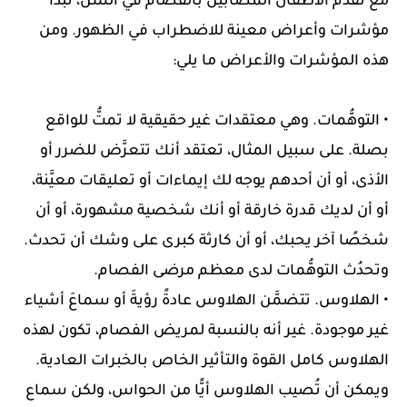
مع تقدم الأطفال المصابين بالفصام في السن، تبدأ
مؤشرات وأعراض معينة للاضطراب في الظهور. ومن
هذه المؤشرات والأعراض ما يلي:
• التوهُّمات. وهي معتقدات غير حقيقية لا تمتُّ للواقع
بصلة. على سبيل المثال، تعتقد أنك تتعرَّض للضرر أو
الأذى، أو أن أحدهم يوجه لك إيماءات أو تعليقات معيَّنة،
أو أن لديك قدرة خارقة أو أنك شخصية مشهورة، أو أن
شخصًا آخر يحبك، أو أن كارثة كبرى على وشك أن تحدث.
وتحدُث التوهُّمات لدى معظم مرضى الفصام.
• الهلاوس. تتضمَّن الهلاوس عادةً رؤيةَ أو سماعَ أشياء
غير موجودة. غير أنه بالنسبة لمريض الفصام، تكون لهذه
الهلاوس كامل القوة والتأثير الخاص بالخبرات العادية.
ويمكن أن تُصيب الهلاوس أيًّا من الحواس، ولكن سماع