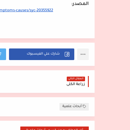
المصدر:
ymptoms-causes/syc-20355922
المقال التالي
زراعة الكلى
أبحاث علمية