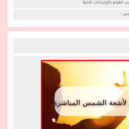
يام بالإجراءات الآتية:
س :