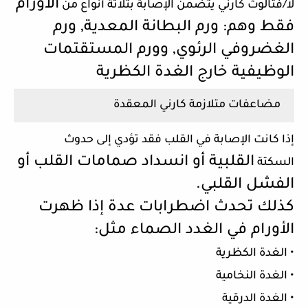
الأورام
لا/فثالوث كارني يتضمن الإصابة بثلاثة أنواع من
فقط وهم: ورم البطانة المعدية, ورم
الغضروفي
الرئوي, وورم المستقتمات
الوظيفية خارج الغدة
الكظرية
مضاعفات متلازمة كارني المعقدة
إذا كانت الإصابة في القلب فقد تؤدي إلى حدوث
القلبية أو انسداد صمامات القلب أو
السكتة
الفشل القلبي.
كذلك تحدث اضطرابات عدة إذا ظهرت
الأورام في ا
لغدد الصماء مثل:
• الغدة الكظرية
• الغدة النخامية
• الغدة الدرقية