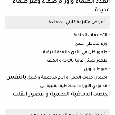
الغدد الصماء وأورام
صماء وغير صماء
عديدة
أعراض متلازمة كارني المعقدة
• التصبغات الجلدية
• ورم مخاطي جلدي
• ظهور كتل في الثدي والغدة الدرقية
• ظهور نمش غالبا بالوجه و الكتف
• هبوط بالوزن
بالنفس
• احتمال حدوث الحمى و آلام متجمعة و ضيق
• قد تؤدي الأورام المخاطية القلبية إلى
الدماغية الصمية و قصور القلب
الجلطات
أماكن ظهور الأورام الحميدة في متلازمة