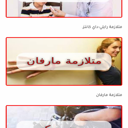
متلازمة رايلي-داي كانتز.
متلازمة مارفان