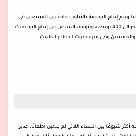
ت: ويكون ذلك كل 28 يوم تقريبا ويتم إنتاج البويضة بالتناوب عادة بين المبيضين في
الفترة من سن البلوغ وحتى انقطاع الطمث حوالي 400 بويضة، ويتوقف المبيض عن إنتاج البويضات
 والخمسين وهي فترة حدوث انقطاع الطمث.
ر شيوعًا بين النساء اللاتي لم ينجبن أطفالًا. جدير