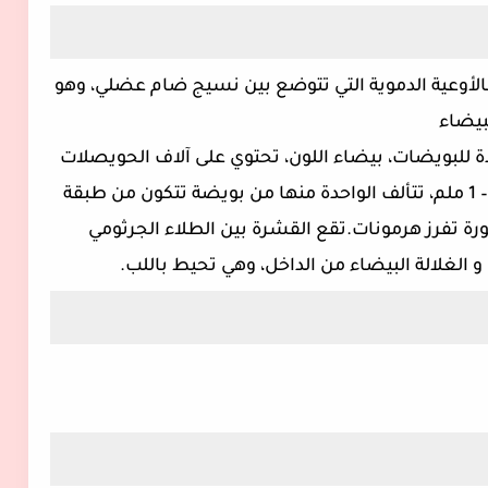
زية غنية بالأوعية الدموية التي تتوضع بين نسيج ضام عضلي، وهو
لبيضاء
حية، مولدة للبويضات، بيضاء اللون، تحتوي على آلاف الحويصلات
الأولية (Primordial follicles)‏، حجمها 0.25 – 1 ملم، تتألف الواحدة منها من بويضة تتكون من طبقة
طورة تفرز هرمونات.تقع القشرة بين الطلاء الجرثومي
 و الغلالة البيضاء من الداخل، وهي تحيط باللب.