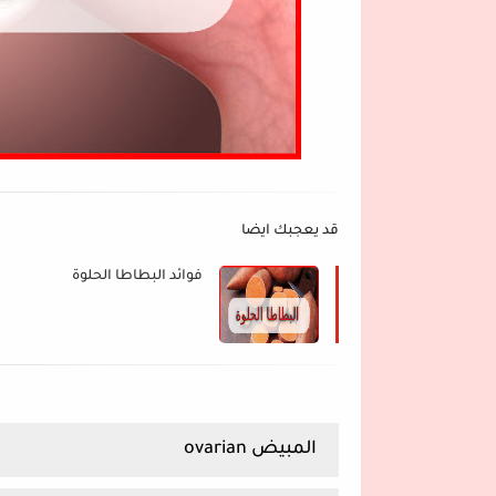
قد يعجبك ايضا
فوائد البطاطا الحلوة
المبيض ovarian