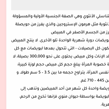
لتناسلي الأنثوي وهي الصفة الجنسية الأولية والمسؤولة
أنثوية مثل هرمون الإستروجين والذي يفرز من حويصلة
رز من الجسم الأصفر في المبيض
بويضات دورة شهرية الواحدة تلو الأخرى. لا ينتج المبيض
تتكون كل البصيلات - التي تتحول بعدها لبويضات مع كل
دورة شهرية هرمونية - في الجنين الأنثى. تولد الإناث وكل مبيض يحتوى على نحو 300,000 بصيلة، لا
نحو 200 على مدى فترة خصوبة المرأة يبلغ حجم كل مبيض حجم لوزة كبيرة:
ويختلف حجمه من امرأة إلى أخرى، بل وعند نفس المرأة، يتراوح حجمه ما بين 3.5 – 5 سم طولا، و
بويضة واحدة كل شهر من أحد المبيضين وتذهب إلى
البويضة بواسطة حيوان منوي فإنها تخرج من الرحم،
رية.