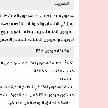
التعريف
يُفرز في الاٍنسان والحيوانات، تنتجه موجهات
الهرمون المنبه للجريب ينظم النمو والبلوغ
للجريب والهرمون المنشط للجسم الأصفر "LH" لهما عمل متكامل ومتأزر في التكاث
وظيفة هرمون FSH
تختلفُ وظيفة هرمون H
حسب الفئات المختلفة
النساء:
يساعد هرمون FSH في تنظيم ا
مستوى هرمون FSH خلال أيام 
الاباضة وانطلاق البويضة من المبيض.