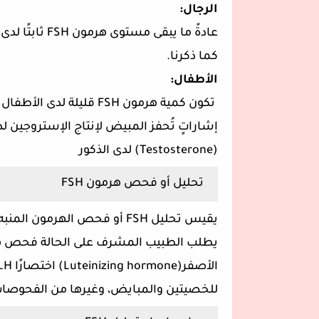
الرجال:
عادةً ما يبقى 
كما ذكرنا.
الأطفال:
تكون كمية هرمون FSH قليل
إشاراتٍ تُحفز المبيض لإنتاج الإستروجين لد
(Testosterone) لدى الذكور
تحليل أو فحص هرمون FSH
يقيس تحليل FSH أو فحص الهرمو
يطلب الطبيب المشرف على الحالة فحص هر
للخصيتين والمبايض، وغيرها من الفحوصات