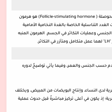
هرمون منبه للجريب أو الهرمون المنشط للحوصلة ( Follicle-stimulating hormone)‏ هو هرمون
 الغدد التناسلية الخاصة بالغدة النخامية الأمامية
 الجنسي وعمليات التكاثر في الجسم. الهرمون المنبه
ر.
FS و مستواه في الدم حسب الجنس والعمر، وفيما يأتي توضيحٌ لدوره
لدورة الشهرية لدى النساء، وإنتاج البويضات من المبيض، ويختلف
الدورة الشهرية؛ إذ يكون في أعلى تركيز مباشرةً قبل حدوث عملية