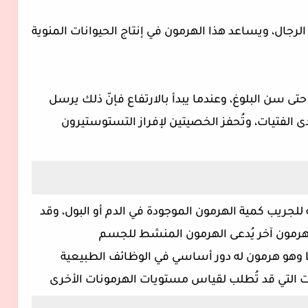
مستوى هرمون FSH ثابتًا لدى الرجال، ويساعد هذا الهرمون في إنتاج الحيوانات المنوية
ة لدى الأطفال حتى سن البلوغ، وعندما يبدأ بالارتفاع فإنّ ذلك يرسل
ى الفتيات، وتُحفز الخصيتين لإفراز التستوستيرون
ن المنبه للجريب كمية الهرمون الموجودة في الدم أو البول، وقد
مون آخر يُدعى الهرمون المنشط للجسم
الأصفر(Luteinizing hormone) اختصارًا LH وهو هرمون له دور أساسي في الوظائف الطبيعية
 التي قد تُطلب لقياس مستويات الهرمونات الأخرى