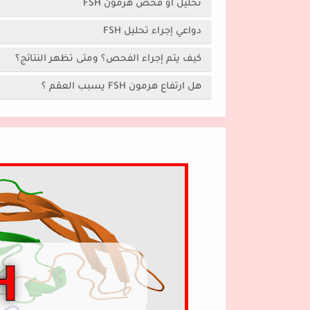
تحليل أو فحص هرمون FSH
دواعي إجراء تحليل FSH
كيف يتم إجراء الفحص؟ ومتى تظهر النتائج؟
هل ارتفاع هرمون FSH يسبب العقم ؟