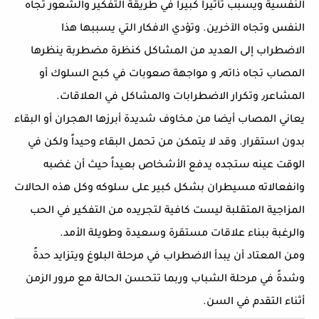
النفسية ويسبب تأثيراً كبيراً في طريقة التفكير والشعور تجاه
النفس وتجاه الآخرين. وتؤدي الافكار التي يسببها هذا
الاضطراب إلى العديد من المشاكل كنظرة مضطربة ينظرها
المصاب تجاه ذاته٫ و مواجهة صعوبات في كبح السلوك أو
المشاعر٫ وتكرار الاضطرابات والمشاكل في العلاقات.
يعاني المصاب أيضا من مخاوف شديدة أبرزها الهجران أو البقاء
بدون استقرار. وقد لا يتمكن من تحمل البقاء وحيداً ولكن في
الوقت عينه ستجده يدفع الأشخاص بعيداً حيث أن غضبه
وانفعالاته مسيطران بشكل كبير على سلوكه وكل هذه الحالات
المزاجية المتقلبة ليست كافية لتجريده من التفكير في الحب
والرغبة ببناء علاقات مستقرة وسعيدة وطويلة الأمد.
ومن المعتاد أن يبدأ الاضطراب في مرحلة البلوغ ويتزايد حدةً
وشدةً في مرحلة الشباب وربما تتحسن الحالة مع مرور الزمن
أثناء التقدم في السن.