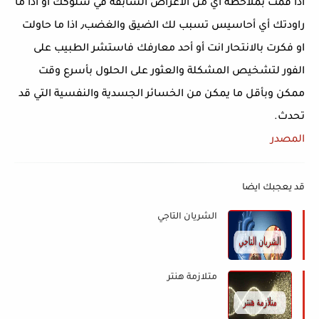
اذا قمت بملاحظة اي من الأعراض السابقة في سلوكك أو اذا ما
راودتك أي أحاسيس تسبب لك الضيق والغضب٫ اذا ما حاولت
او فكرت بالانتحار انت أو أحد معارفك فاستشر الطبيب على
الفور لتشخيص المشكلة والعثور على الحلول بأسرع وقت
ممكن وبأقل ما يمكن من الخسائر الجسدية والنفسية التي قد
تحدث.
المصدر
قد يعجبك ايضا
الشريان التاجي
متلازمة هنتر