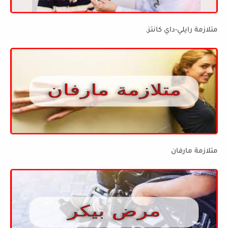
متلازمة رايلي-داي كانتز.
متلازمة مارفان