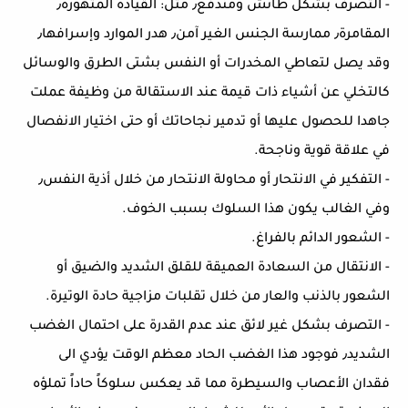
- التصرف بشكل طائش ومندفع٫ مثل: القيادة المتهورة٫
المقامرة٫ ممارسة الجنس الغير آمن٫ هدر الموارد وإسرافها٫
وقد يصل لتعاطي المخدرات أو النفس بشتى الطرق والوسائل
كالتخلي عن أشياء ذات قيمة عند الاستقالة من وظيفة عملت
جاهدا للحصول عليها أو تدمير نجاحاتك أو حتى اختيار الانفصال
في علاقة قوية وناجحة.
- التفكير في الانتحار أو محاولة الانتحار من خلال أذية النفس٫
وفي الغالب يكون هذا السلوك بسبب الخوف.
- الشعور الدائم بالفراغ.
- الانتقال من السعادة العميقة للقلق الشديد والضيق أو
الشعور بالذنب والعار من خلال تقلبات مزاجية حادة الوتيرة.
- التصرف بشكل غير لائق عند عدم القدرة على احتمال الغضب
الشديد٫ فوجود هذا الغضب الحاد معظم الوقت يؤدي الى
فقدان الأعصاب والسيطرة مما قد يعكس سلوكاً حاداً تملؤه