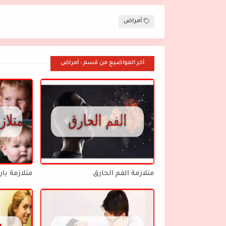
أمراض
أخر المواضيع من قسم : أمراض
متلازمة الفم الحارق
متلازمة بار