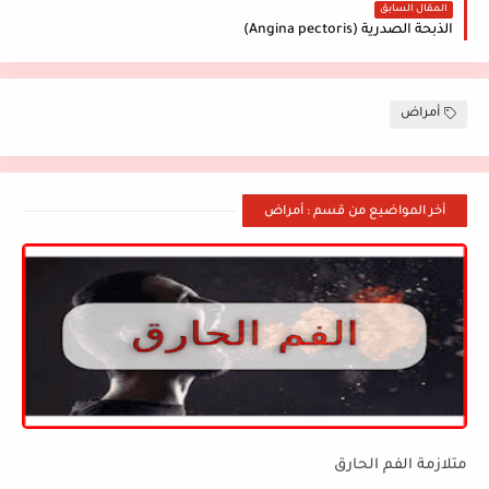
المقال السابق
الذبحة الصدرية (Angina pectoris)
أمراض
أخر المواضيع من قسم : أمراض
متلازمة الفم الحارق