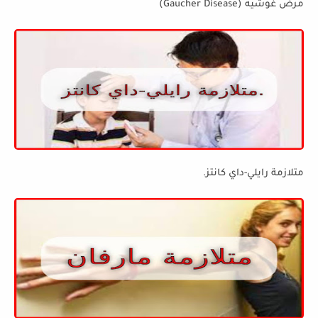
مرض غوشيه (Gaucher Disease)
متلازمة رايلي-داي كانتز.