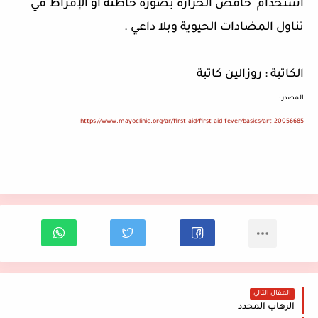
استخدام
خافض الحرارة بصورة خاطئة أو الإفراط في
تناول المضادات الحيوية وبلا داعي
.
الكاتبة
:
روزالين كاتبة
المصدر
:
https://www.mayoclinic.org/ar/first-aid/first-aid-fever/basics/art-20056685
المقال التالي
الرهاب المحدد