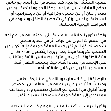
عملية التنشئة الوالدية. كما يسود في كل أسرة جو خاص
يحكم العلاقات بين أفرادها، وهذا الجو وما يتصف به من
دفء وحنان أو من قسوة وكراهية أو من ديمقراطية أو
تسلطية أو تدليل يؤثر في شخصية الطفل وسلوكه في
المواقف اليومية المختلفة.
ولهذا يكون للعلاقات النفسية التي يكونها الطفل مع أمه
في السنوات الأولى من حياته أثر في تحديد ملامح
شخصيته، فإذا لم تكن هذه العلاقة حميمة فإنه يكون من
الصعب تكوينها فيما بعد. و
ی
ر
ی
ار
ی
کسون
Erikson
، أن
فترة الطفولة الأولى هي فترة الإحساس بالثقة والتغلب
على ال
إحساس
بعدم الثقة، حيث يستمد الطفل ثقته
بنفسه وبالآخرين من خلال علاقته بأمه.
بالإضافة
إلى ذلك، فإن دور الأم في مشاركة الطفل
وجدانياً له أثر كبير في تربية الطفل. فالأم التي تخصص
وقتاً أطول في اللعب مع الطفل تكتسب وده وصداقته
مما يؤدي إلى علاقة حميمة يسودها الدفء والتقبل.
ولكن
الدراسات أكدت أنه ليس المهم في عدد الساعات