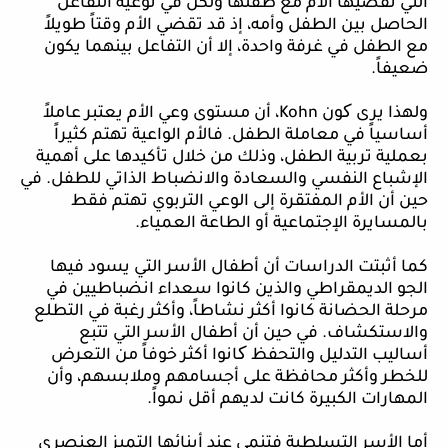
التي تقضيها الأم مع طفلها ولكن في نوعية التفاعل
الحاصل بين الطفل وأمه، إذ قد تقضي الأم وقتاً طويلاً
مع الطفل في غرفة واحدة، إلا أن التفاعل بينهما يكون
ضعيفاً.
ولهذا يرى کون
Kohn
، أن مستوى وعي الأم يعتبر عاملاً
أساسياً في معاملة الطفل. فالأم الواعية تهتم كثيراً
بعملية تربية الطفل، وذلك من خلال تأكيدها على أهمية
الإشباع النفسي والسعادة والانضباط الذاتي للطفل. في
حين أن الأم المفتقرة إلى الوعي التربوي تهتم فقط
بالمسايرة الإجتماعية أو الطاعة العمياء.
كما أثبتت الدراسات أن أطفال الأسر التي يسود فيها
الجو الديمقراطي والذين كانوا سعداء انضباطيين في
مرحلة الحضانة كانوا أكثر نشاطاً، وأكثر رغبة في التطلع
والاستكشاف. في حين أن أطفال الأسر التي تتبع
أساليب التدليل والتحفظ کانوا أكثر خوفاً من التعرض
للخطر وأكثر محافظة على أجسامهم وملابسهم، وأن
المهارات الكبيرة كانت لديهم أقل نمواً.
أما الأسر التسلطية فتنمي عند أبنائها التميز العنصري