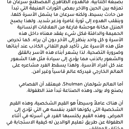
بصبغة اكتئابية. فالهدوء الظاهري المصطنع سرعان ما
تمزقه بين الحين والآخر بعض الثورات العنيفة التي تبدأ
من حادث بسيط، ولكنه سرعان ما يشمل الأسرة كلها،
وينقلب الهدوء إلى ثورة غامرة وذعر شديد. ولهذا يصبح
المنزل مكانة موحشة فارغة من العلاقات الإنسانية
الحميمة والدافئة فكل شيء يفقد معناه داخل هذه
الأسرة و كل واحد ينظر إلى الأخر دون أن يراه. كما تحرص
مثل هذه الأسرة على تأكيد
قيم
التفاني الكاذب عند أبنائها
وضرورة التضحية. لذا يشعر أبناء هذه الأسر بالقلق
والشعور بالذنب مما يؤدي إلى سيادة مثل هذا الشعور
عند كل أفراد الأسرة. ولهذا يسقط الفرد مشاعره على
العالم الخارجي فيدركه عالم قاسياً وغير آمن.
أما
العالم شولمان
Shulman
، فيعتقد أن الفصامي
يصنع ولا يولد، وهذه الصناعة تبدأ منذ الطفولة.
أن
هناك عاملاً وسيطاً هو القيم الشخصية، وهذه القيم
الشخصية التي يكونها الفرد بنفسه هي التي تؤدي إلى
المرض. وهذه القيم يكتسبها الفرد في أسرته في أثناء
الطفولة عن طريق تعليم الوالدين له كيفية الاستجابة في