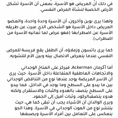
في ذلك أن المريض هو الأسرة، بمعنى أن الأسرة تشكل
الأرض الخصبة لنشأة المرض النفسي.
ولهذا يرى بو
ی
ن
وآخرون، أن الأسرة وحدة واحدة، والعضو
المريض داخل الأسرة هو الشخص الذي عبرت عن طريقه
الأسرة عن اضطرابها (فهو عرض لما تعانيه الأسرة من
اضطراب).
كما
يرى باتسون وزملاؤه، أن الطفل يقع فريسة للمرض
النفسي عندما يتعرض الاتصال بينه وبين الأم للتشويه.
أما
أکرمان
Ackerman
، فيركز على المناخ الوجداني
والاتجاهات العاطفية المتفاعلة داخل الأسرة. حيث يرى
أن الأسر المريضة يوجد عندها نوع من التناقض الوجداني
بين ما يبدو على السطح وما يوجد في الداخل. فما يبدو
على السطح يتصف بالهدوء والثبات والاستقرار، ولكنه
هدوء ي
تصف
بالركود، وثبات أميل إلى الجمود.
ويرى
الوالدان أن الأشياء يجب أن تبقى كما هي، حيث
ينتشر نوع من الموت الوجداني في الأسرة. وهذا الجو
ينعكس على التعامل بين أفراد الأسرة ويصبغها