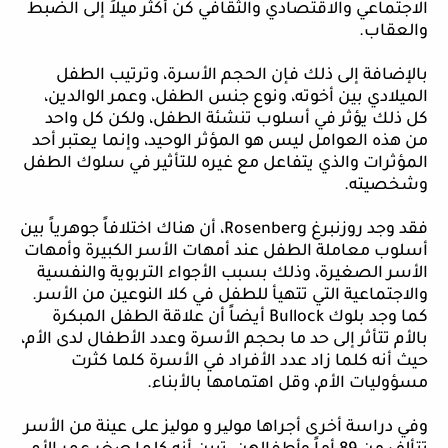
الاجتماعي والاقتصادي والثقافي كن أكثر ميلاً إلى الضبط
والعقاب.
بالإضافة إلى ذلك فإن الحجم الأسرة، وترتيب الطفل
الميلادي بين أخوته، ونوع جنس الطفل، وعمر الوالدين،
كل ذلك يؤثر في أسلوب تنشئة الطفل، ولكن كل واحد
من هذه العوامل ليس هو المؤثر الوحيد، وإنما يعتبر أحد
المؤثرات والذي يتفاعل مع غيره للتأثير في سلوك الطفل
وشخصيته.
فقد وجد روزنبرغ
Rosenberg
، أن هناك اختلافاً جوهرياً بين
أسلوب معاملة الطفل عند أمهات الأسر الكبيرة وأمهات
الأسر الصغيرة، وذلك بسبب الأجواء التربوية والنفسية
والاجتماعية التي تتهيأ للطفل في كلا النوعين من الأسر.
كما وجد بلوك
Bullock
أيضاً أن علاقة الطفل المبكرة
بالأم تتأثر إلى حد ما بحجم الأسرة وعدد الأطفال لدى الأم،
حيث أنه كلما زاد عدد الأفراد في الأسرة كلما كثرت
مسؤوليات الأم، وقل اهتمامها بالأبناء.
وفي دراسة أخرى أجراها مول
ی
ر
و مول
ی
ز
على عينة من الأسر