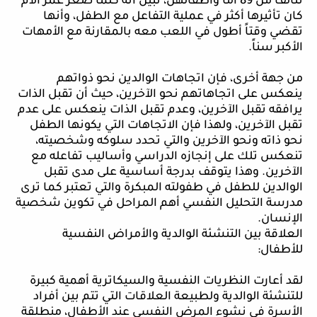
تتألف من 89 أماً وأطفالهن، تبين أنه كلما صغر عمر الأم
كان تأثيرها أكثر في عملية التفاعل مع الطفل، وأنها
تقضي وقتاً أطول في اللعب معه بالمقارنة مع الأمهات
الأكبر سناً.
من
جهة أخرى، فإن اتجاهات الوالدين نحو ذواتهم
ينعكس على اتجاهاتهم نحو الآخرين، حيث أن تقبل الذات
يرافقه تقبل الآخرين، وعدم تقبل الذات ينعكس على عدم
تقبل الآخرين، ولهذا فإن الاتجاهات التي يكونها الطفل
نحو ذاته ونحو الآخرين والتي تحدد سلوكه وشخصيته،
تنعكس تلك على إنجازه الدراسي وأساليب تفاعله مع
الآخرين. وهذا يتوقف بدرجة أساسية على مدى تقبل
الوالدين للطفل في طفولته المبكرة والتي تعتبر كما ترى
مدرسة التحليل النفسي أهم المراحل في تكوين شخصية
الإنسان.
العلاقة بين التنشئة الوالدية والأمراض النفسية
للأطفال:
لقد أعارت النظريات النفسية والسيكاترية أهمية كبيرة
للتنشئة الوالدية ولطبيعة العلاقات التي تتم بين أفراد
الأسرة في نشوء المرض النفسي عند الأطفال، منطلقة