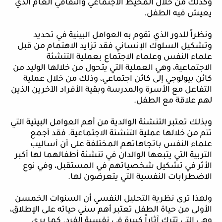
وكذلك من خلال المحيط الاجتماعي والثقافي العام الذي
يعيش فيه الطفل.
ونظراً للدور الذي تقوم به العوامل البيئية في تحديد
وتشكيل السلوك الإنساني فقد تزايد الاهتمام من قبل
علماء النفس وعلماء الاجتماع بعملية التنشئة
الاجتماعية، وهي العملية التي يتحول من خلالها الوليد من
كائن بيولوجي إلى كائن اجتماعي، وذلك من خلال عملية
التفاعل مع الأسرة والمدرسة وبقية الأفراد الآخرين الذين
لهم علاقة مع الطفل.
وبذلك تعتبر التنشئة الوالدية من أهم العوامل البيئية التي
تتم من خلالها عملية التنشئة الاجتماعية. فقد أجمع
علماء النفس باتجاهاتهم المختلفة على أن أساليب
التربية التي يتبعها الوالدان في تنشئة أطفالهما لها أكبر
الأثر في تشكيل شخصياتهم في المستقبل، وفي نوع
الاضطرابات النفسية التي يتعرضون لها.
ولهذا ترى نظرية التحليل النفسي أن السنوات الخمسن
الأولى من حياة الطفل تعتبر أهم سني حياته على الإطلاق،
وهي التي تترك آثاراً كبيرة في نفسية الفرد. كما يرى