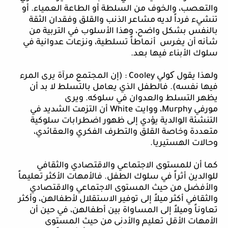
والتعصب، والخوف من السلطة أو الطاعة العمياء. أو
تنشيء فرداً لديه مشاعر الذنب والقلق وفقدان الثقة
بالنفس بشكل واضح، وهذا الأسلوب في التربية من
شأنه أن يغرس أنماطاً تسلطية، ونزعات عدوانية في
سلوك الأبناء فيها بعد.
ولهذا يقول کولي
Cooley
: (إن المجتمع مرآة يرى المرء
فيها نفسه). فالطفل الذي يعامل بالتسلط لا بد أن
يظهر التسلط والعدوان في سلوكه. ويرى
مورفي
Murphy
، ووايت
White
أن التزمت الشديد في
التنشئة الوالدية يؤدي إلى ظهور اضطرابات سلوكية
متعددة وخاصة القلق والتطرف الفكري والعقائدي،
وحالات الهستيريا.
كما أن للمستوى الاجتماعي والاقتصادي والثقافي
للوالدين أثراً في سلوك الطفل. فالأمهات الأكثر تعليماً
والأفضل من حيث المستوى الاجتماعي والاقتصادي
والثقافي أكثر ميلاً إلى توفير الاستقلال لأطفالهن، وأكثر
تعاوناً وميلاً إلى المساواة بين أطفالهن، في حين أن
الأمهات الأقل تعليم والأدنى من حيث المستوى