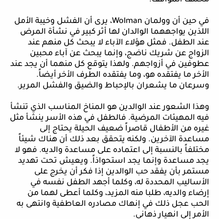
مختلف المواقف.
في حين أن وولمان
Wolman
، يرى أن الفشل وخيبة الأمل
اللذين يواجههما الوالدان لها أثر كبير في نشأة المرض
عند الطفل. فمثل هؤلاء الآباء لا يبحث كل منهم عند
الزواج عن شريك ناضج، وإنما يبحث عن آباء محبين
عطوفين في أزواجهم. ولهذا يتوقع كل منهما أن يجد عند
الأخر ما يفتقده هو، وما يفتقده الطرف الأخر أيضاً.
وسرعان ما يشعران بالإحباط والضيق والفشل المرير.
وهذا الشعور عند الوالدين هو المناخ المناسب الذي تنشأ
فيه المهيئات المرضية. فالطفل في هذه الأسر ينشأ مثل
غيره من الأطفال قاصراً ضعيف الحيلة يحتاج إلى
مساعدة الآخرين. ولكنه يتحقق بعد ذلك أن هناك شيئاً
مختلفاً بالنسبة إلى اعتماده على مساعدة والديه. فهو لا
يجد مساعدة وإنما يجد استحواذاً. ويعيش تحت تهديد
مستمر بأن يفقد حب الوالدين إذا فكر أن يخرج على
الأساليب المحددة له، وكلما أجهد الطفل نفسه في
إرضاء والديه، طلبا منه المزيد، وكلما أعطى لهما من
الحب عجل ذلك في إنهاك مصادره العاطفية وانتهى به
الأمر إلى انهيار ذهاني.