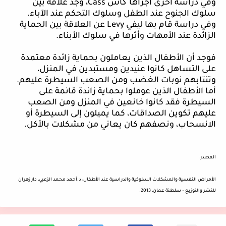
وفي
دراسة أخرى أجراها کاس
Cass
، وجد علاقة بين
سلوك الجنوح عند الطفل وسلوك التحكم عند الآباء.
وفي دراسة قام بها ليفي
Levy
عن العلاقة بين الحماية
الزائدة عند الأمهات وأثرها في سلوك الأبناء.
فوجد أن الأطفال الذين يعاملون بحماية زائدة معتمدة
على التساهل كانوا عنيدين ومستبدين في المنزل،
وتنتابهم نوبات الغضب ومن الصعب السيطرة عليهم.
أما الأطفال الذين عوملوا بحماية زائدة قائمة على
السيطرة فقد كانوا خانعين في المنزل ومن الصعب
عليهم تكوين الصداقات، كما يميلون إلى السيطرة أو
الانسحاب، ونصفهم كان يعاني من مشكلات بالأكل.
المصدر
:
الأمراض
النفسية والمشكلات السلوكية والدراسية عند الأطفال، د.أحمد محمد الزعبي، دار زهران
للنشر والتوزيع – سلطنة عمان، 2013.