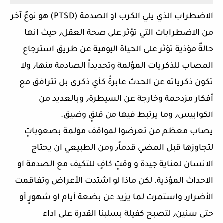
الاضطراب الذي يلي الكرب او الصدمة (PTSD) هو نوعٌ آخر
من الاضطرابات التي تؤثر على صحة العقل٫ حيث انها
حالةٌ مؤذية تؤثر على الحياة اليومية عن طريق استرجاع
المصاب للذكريات المؤلمة وتحديداً الصادمة منها٫ ولا
تكون ذكرياته عن الحدث عابرةً كأي ذكرى بل تترافق مع
أفكار مزدحمة وخارجة عن السيطرة٫ وبالعديد من
الكوابيس٫ وما يرتبط فيها من قلقٍ وضيق.
يصاب معظم من تعرضوا لمواقف مؤلمة بصعوباتٍ
لتجاوزها قبل المضي قدماً٫ ومن الطبيعي ان يحتاج
الانسان لعناية جيدة و وقتٍ كافٍ للتكيف مع الصدمة او
الاحداث المؤذية. لكن ماذا لو اشتدت الأعراض وتفاقمت
الأضرار٫ واستمرت لما يزيد عن بضعة أيام او شهورٍ أو
حتى سنين٫ لتصبح كفيلة بسلبنا القدرة على اداء