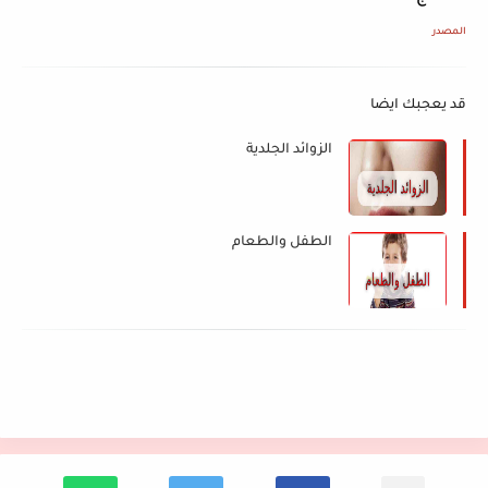
المصدر
قد يعجبك ايضا
الزوائد الجلدية
الطفل والطعام