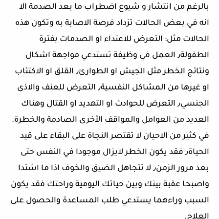
بالرغم من انتشار و شيوع اضطراب ما بعد الصدمة الا
انه في بعض الحالات تزداد فرصة الاصابة به وتكون هذه
الحالات مثل: التعرض للاعتداء او الصدمات بفترة
الطفولة٫ العمل في وظيفة تستدعي مواجهة اشكال
ونتائج الخطر مثل الجيش او الطوارئ٫ القلق او الاكتئاب
او غيرها من المشاكل النفسية٫ التعرض للعنف والاذى
الجنسي٫ التعرض للحوادث او التهديد او القتال وهناك
العديد من العوامل والمواقف الأخرى الصادمة والخطرة.
في كثير من الاحيان لا تقتصر النجاة على البقاء على قيد
الحياة٫ فقد يكون الخطر لايزال موجودا في النفس حتى
بعد مرور الزمن٫ لا تتجاهل الضيق والخوف اذا ما اشتدا
واصبحا عقبة بينك وبين حياتك اليومية وراحتك فقد يكون
السبب وراءهما يستدعي طلب المساعدة والحصول على
العلاج.