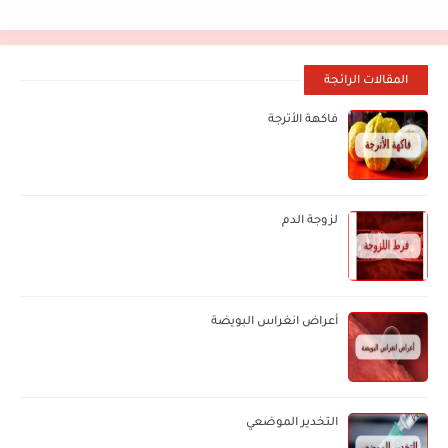
المقالات الرائجة
فاكهة الأترجة
لزوجة الدم
أعراض انغراس البويضة
التخدير الموضعي