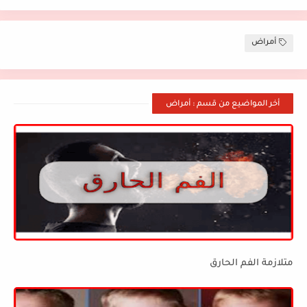
أمراض
أخر المواضيع من قسم : أمراض
متلازمة الفم الحارق