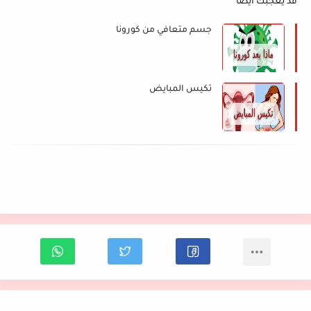
قد يعجبك ايضا
جسم متعافي من كورونا
تكيس المبايض