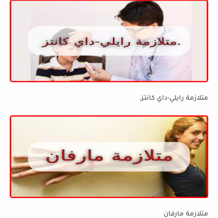
متلازمة رايلي-داي كانتز.
متلازمة مارفان