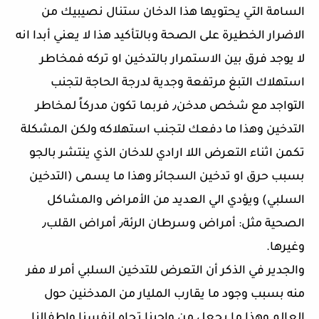
السامة التي يحتويها هذا الدخان ستنال نصيبيك من
الاضرار الخطيرة على الصحة وبالتأكيد هذا لا يعني أبدا انه
لا يوجد فرق بين الاستمرار بالتدخين او تركه فمخاطر
استهلاك التبغ مرتفعة وجدية لدرجة الحاجة لتجنب
التواجد مع شخص مدخن٫ فربما تكون مدركاً لمخاطر
التدخين وهذا ما دفعك لتجنب استهلاكه ولكن المشكلة
تكمن اثناء التعرض اللا ارادي للدخان الذي ينتشر بالجو
بسبب حرق او تدخين السجائر وهذا ما يسمى (التدخين
السلبي) ويؤدي الي العديد من الأمراض والمشاكل
الصحية مثل: أمراض وسرطان الرئة٫ أمراض القلب٫
وغيرها.
والجدير في الذكر أن التعرض للتدخين السلبي أمر لا مفر
منه بسبب وجود ما يقارب المليار من المدخنين حول
العالم وهذا ما يجعل من واجبنا تجاه انفسنا واطفالنا