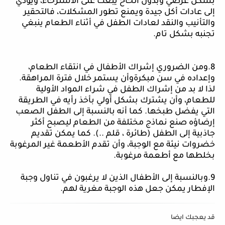
بشكل عرضي وبدون الحاح يبعث على الاسترخاء، ويؤدي
إلى عادات أكل جيدة ويمنع تطور المشكلات، فالتحقير
والتأنيب والنقد لعادات الطفل في أثناء الطعام ينبغي
تجنبه بشكل تام.
8.ومن الضروري إشراك الأطفال في انتقاء الطعام،
وإعداده في سن مبكرةوأن يستمر خلال فترة المراهقة.
لذا لا بد من إشراك الطفل في شراء المواد الأولية
للطعام، وأن يشترك بشكل أولي بأخذ رأيه في الطريقة
التي يفضل طبخها. كما أنه بالنسبة إلى الطفل الصعب
إرضاؤه صنع نماذج مختلفة من الطعام ليصبح أكثر
جاذبية إلى الطفل (طائرة ، قلم ..). كما يمكن تقديم
خضروات نيئة مع الوجبة، وأن تقدم الأطعمة غير المرغوبة
بخلطها مع أطعمة مرغوبة.
9.وبالنسبة إلى الأطفال الذين لا يرغبون في تناول وجبة
الإفطار يمكن جعل هذه الوجبة مغرية لهم.
قد يعجبك ايضا