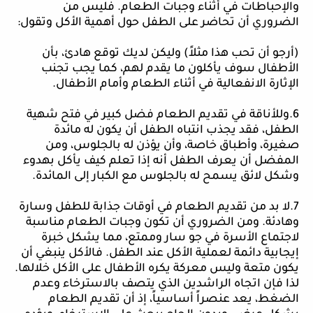
والإحباطات في أثناء وجبات الطعام. فليس من
الضروري أن تحاضر على الطفل حول أهمية الأكل وتقول:
(أرجو أن تحب هذا مثلاً) وليكن لديك توقع هادئ، بأن
الأطفال سوف يأكلون ما يقدم لهم، كما يجب تجنب
الإثارة الانفعالية في أثناء الطعام وأمام الأطفال
.
6.وللأناقة في تقديم الطعام فضل كبير في فتح شهية
الطفل، فقد يجذب انتباه الطفل أن يكون له مائدة
صغيرة، وأطباق خاصة، وأن يؤذن له بالجلوس، ومن
المفضل أن يعرف الطفل أنه إذا تعلم كيف يأكل بهدوء
وشكل لائق يسمح له بالجلوس مع الكبار إلى المائدة.
7.لا بد من تقديم الطعام في أوقات جذابة للطفل وسارة
وهادئة. ومن الضروري أن تكون وجبات الطعام مناسبة
لاجتماع الأسرة في جو سار وممتع، مما يشكل خبرة
إيجابية دائمة لعملية الأكل عند الطفل. فالأكل ينبغي أن
يكون متعة وليس معركة يكره الأطفال على الأكل خلالها.
لذا فإن اتجاه الراشدين الذي يتصف بالاسترخاء وعدم
الضغط، يعد عنصراً أساسياً، إذ أن تقديم الطعام