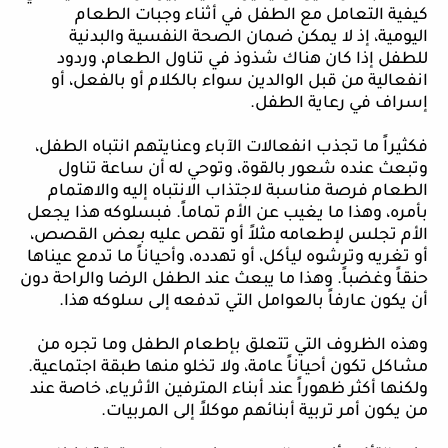
كيفية التعامل مع الطفل في أثناء وجبات الطعام
اليومية، إذ لا يمكن ضمان الصحة النفسية والبدنية
للطفل إذا كان هناك شذوذ في تناول الطعام، وردود
انفعالية من قبل الوالدين سواء بالكلام أو بالفعل، أو
إسراف في رعاية الطفل.
فكثيراً ما تجذب انفعالات الآباء وعنايتهم انتباه الطفل،
وتبعث عنده شعور بالقوة، وتوحي له أن ساعة تناول
الطعام فرصة مناسبة لاجتذاب الانتباه إليه والاهتمام
بأمره، وهذا ما يغيب عن الأم تماماً. فبسلوكه هذا يجعل
الأم تجلس لإطعامه مثلاً أو تقص عليه بعض القصص،
أو تغريه وترشوه ليأكل، أو تهدده، وأحياناً ما تدمع عيناها
حنقاً وغضباً. وهذا ما يبعث عند الطفل الرضا والراحة دون
أن يكون عارفاً بالعوامل التي تدفعه إلى سلوكه هذا.
وهذه الظروف التي تتعلق بإطعام الطفل وما تجره من
مشاكل تكون أحياناً عامة، ولا تخلو منها طبقة اجتماعية.
ولكنها أكثر ظهوراً عند أبناء المترفين الأثرياء، خاصة عند
من يكون أمر تربية أبنائهم موكلاً إلى المربيات.