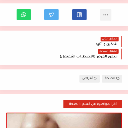
المقال التالي
التدخين و أثاره
المقال السابق
اختلاق المرض(الاضطراب المُفتعل)
الصحة
أمراض
أخر المواضيع من قسم : الصحة