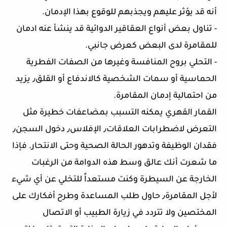
أنه قد يؤثر عليهم ويجذبهم للوقوع بهذا الإدمان.
- تناول بعض أنواع العقاقير الدوائية قد ينشأ عنه ادمان
للمقامرة لدى البعض كعرض جانبي.
- التحلي بروح المنافسة وغيرها من الصفات الفطرية
الحماسية أو سمات الشخصية كالاندفاع أو القلق٫ يزيد
من احتمالية إدمان المقامرة.
القمار القهري يمكنه التسبب بمضاعفات خطيرة مثل
التعرض لاضطرابات العلاقات٫ الإفلاس٫ دخول السجن٫
فقدان الوظيفة وتدهور الحالة الصحية وحتى الانتحار. فإذا
ما شعرت أنك عالق وسط هذه الدوامة من الرغبات
الخارجة عن السيطرة وكنت مستعداً للتخلي عن أي شيء
لأجل المقامرة٫ حاول طلب المساعدة وطرح أفكارك على
المختصين ولا تتردد في زيارة الطبيب أو الاتصال