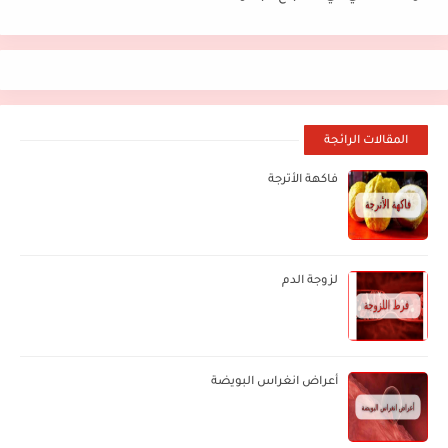
المقالات الرائجة
فاكهة الأترجة
لزوجة الدم
أعراض انغراس البويضة