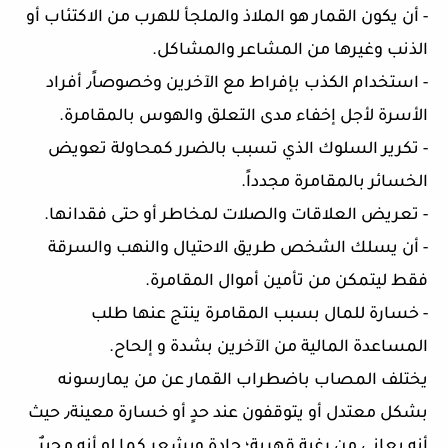
- أن يكون القمار هو الملاذ والملجأ للهرب من الاكتئاب أو
الذنب وغيرها من المشاعر والمشاكل.
- استخدام الكذب بإفراط مع الآخرين وخصوصاً٫ أفراد
الأسرة لأجل إخفاء مدى التعلق والهوس بالمقامرة.
- تكرير السلوك الذي تسبب بالضرر كمحاولة تعويض
الخسائر بالمقامرة مجدداً.
- تعريض العلاقات والصلات لمخاطر أو حتى فقدانها.
- أن يسلك الشخص طريق الاحتيال والنهب والسرقة
فقط ليتمكن من تأمين أموال المقامرة.
- خسارة للمال بسبب المقامرة ينتج عنها طلب
المساعدة المالية من الآخرين بشدة و إلحاح.
يختلف المصاب باضطراب القمار عن من يمارسونه
بشكل معتدل أو يتوقفون عند حدٍ أو خسارة معينة٫ حيث
أنه يعاني من رغبة قهرية؛ حادة ويشعر كما لو أنه مجبرٌ