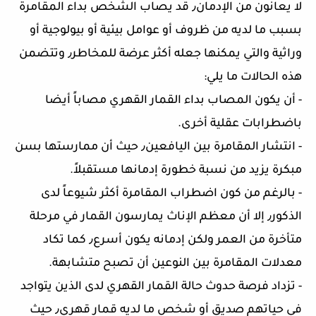
لا يعانون من الإدمان٫ قد يصاب الشخص بداء المقامرة
بسبب ما لديه من ظروف أو عوامل بيئية أو بيولوجية أو
وراثية والتي يمكنها جعله أكثر عرضة للمخاطر٫ وتتضمن
هذه الحالات ما يلي:
- أن يكون المصاب بداء القمار القهري مصاباً أيضا
باضطرابات عقلية أخرى.
- انتشار المقامرة بين اليافعين٫ حيث أن ممارستها بسن
مبكرة يزيد من نسبة خطورة إدمانها مستقبلاً.
- بالرغم من كون اضطراب المقامرة أكثر شيوعاً لدى
الذكور٫ إلا أن معظم الإناث يمارسون القمار في مرحلة
متأخرة من العمر ولكن إدمانه يكون أسرع٫ كما تكاد
معدلات المقامرة بين النوعين أن تصبح متشابهة.
- تزداد فرصة حدوث حالة القمار القهري لدى الذين يتواجد
في حياتهم صديق أو شخص ما لديه قمار قهري٫ حيث