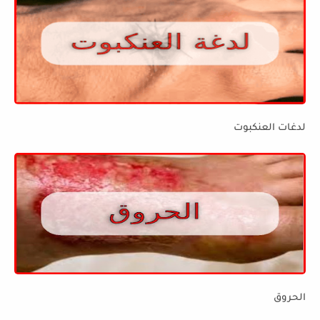
لدغات العنكبوت
الحروق