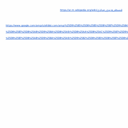
https://ar.m.wikipedia.org/wiki/قسطر_وريدي_مركزي
https://www.google.com/amp/s/altibbi.com/amp/%25D9%2585%25D8%25B5%25D8%25B7%25D9%2
%25D8%25B7%25D8%25A8%25D9%258A%25D8%25A9/%25D8%25AA%25D8%25AC%25D9%2587%25D9%
%25D8%25B7%25D8%25A8%25D9%258A%25D8%25A9/%25D9%2582%25D8%25B3%25D8%25B7%25D8%2