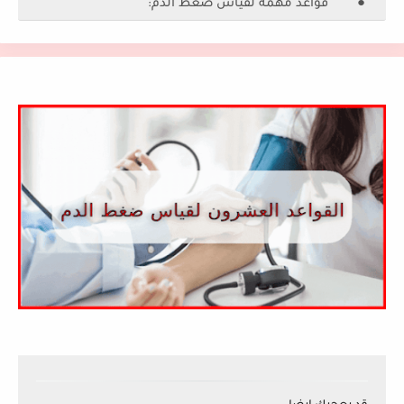
● قواعد مهمة لقياس ضغط الدم: