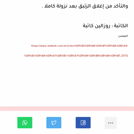
والتأكد من إغلاق الزئبق بعد نزولة كاملا
.
الكاتبة
:
روزالين كاتبة
المصدر
:
https://www.webteb.com/articles/%D9%83%D9%8A%D9%81%D9%8A%D8%A9-
%D9%82%D9%8A%D8%A7%D8%B3-%D8%A7%D9%84%D8%B6%D8%BA%D8%B7_32112