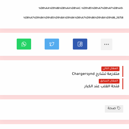
%D8%AA%D9%86%D8%AA%D8%AC-%D9%85%D8%A7%D8%AF%D8%A9-
%D8%A7%D9%84%D9%85%D9%8A%D9%84%D8%A7%D9%86%D9%8A%D9%86_26758
المقال التالي
متلازمة تشارج Chargersynd
المقال السابق
فتحة القلب عند الكبار
صحة