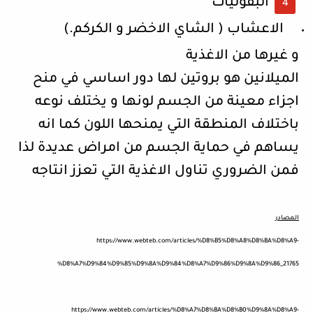
البقوليات
الاعشاب ( الشاي الاخضر و الكركم.)
و غيرها من الاغذية
الميلانين هو بروتين لها دور اساسي في منح
اجزاء معينة من الجسم لونها و يختلف نوعه
باختلاف المنطقة التي يمنحها اللون كما انه
يساهم في حماية الجسم من امراض عديدة لذا
فمن الضروري تناول
الاغذية التي تعزز انتاجه
المصادر
https://www.webteb.com/articles/%D8%B5%D8%A8%D8%BA%D8%A9-
%D8%A7%D9%84%D9%85%D9%8A%D9%84%D8%A7%D9%86%D9%8A%D9%86_21765
https://www.webteb.com/articles/%D8%A7%D8%BA%D8%B0%D9%8A%D8%A9-