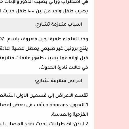
هي اضطراب وراثي يصيب الذكور والإناث ح
يصيب طفل واحد من بين ١٠٠٠٠ طفل حديث الولادة.
اسباب متلازمة تشارج:
وجد العلماء طفرة لجين معروف باسم CHD7
ينتج بروتين غير طبيعي يعطل عملية اعادة 
قبل اوانه مما يسبب ظهور علامات متلازمة تش
في حالات نادرة الحدوث.
اعراض متلازمة تشارج:
تقسم الاعراض إلى قسمين الاولى الشائعة
1.العيون: coloboransثقب
القزحية والعدسة.
2.الاذن: اضطرابات تحدث تفقد المصاب السمع او تصبه بعدم التوزان.