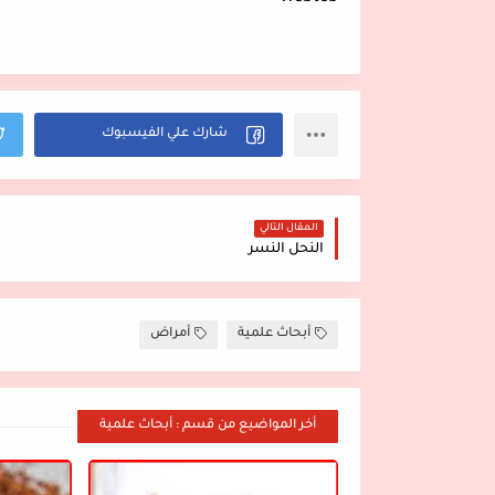
المقال التالي
النحل النسر
أبحاث علمية
أمراض
أخر المواضيع من قسم : أبحاث علمية