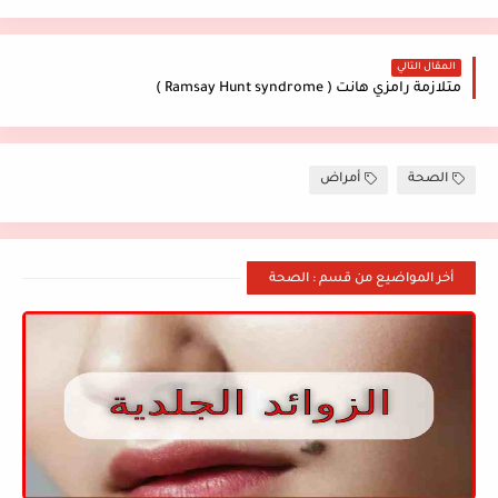
المقال التالي
متلازمة رامزي هانت ( Ramsay Hunt syndrome )
الصحة
أمراض
أخر المواضيع من قسم : الصحة